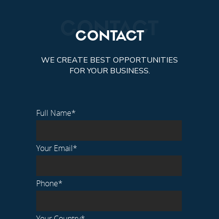
CONTACT
CONTACT
WE CREATE BEST OPPORTUNITIES
FOR YOUR BUSINESS.
Full Name*
Your Email*
Phone*
Your Country*