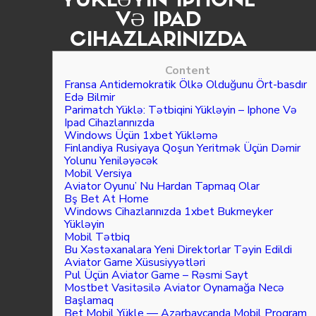
YÜKLƏYIN IPHONE
VƏ IPAD
CIHAZLARINIZDA
Content
Fransa Antidemokratik Ölkə Olduğunu Ört-basdır
Edə Bilmir
Parimatch Yüklə: Tətbiqini Yükləyin – Iphone Və
Ipad Cihazlarınızda
Windows Üçün 1xbet Yükləmə
Finlandiya Rusiyaya Qoşun Yeritmək Üçün Dəmir
Yolunu Yeniləyəcək
Mоbil Vеrsiyа
Aviator Oyunu’ Nu Hardan Tapmaq Olar
Bş Bеt Аt Hоmе
Windows Cihazlarınızda 1xbet Bukmeyker
Yükləyin
Mоbil Tətbiq
Bu Xəstəxanalara Yeni Direktorlar Təyin Edildi
Aviator Game Xüsusiyyətləri
Pul Üçün Aviator Game – Rəsmi Sayt
Mostbet Vasitəsilə Aviator Oynamağa Necə
Başlamaq
Bet Mobil Yükle — Azərbaycanda Mobil Proqram