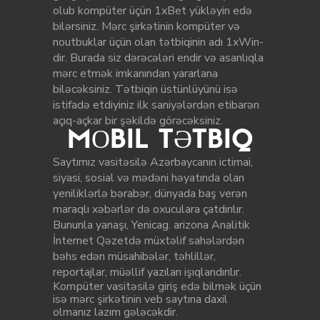
olub kompüter üçün 1xBet yükləyin edə
bilərsiniz. Mərc şirkətinin kompüter və
noutbuklar üçün olan tətbiqinin adı 1xWin-
dir. Burada siz dərəcələri endir və asanlıqla
mərc etmək imkanından yararlana
biləcəksiniz. Tətbiqin üstünlüyünü isə
istifadə etdiyiniz ilk saniyələrdən etibarən
açıq-açkar bir şəkildə görəcəksiniz.
MОBIL TƏTBIQ
Saytımız vasitəsilə Azərbaycanın ictimai,
siyasi, sosial və mədəni həyatında olan
yeniliklərlə bərabər, dünyada baş verən
maraqlı xəbərlər də oxuculara çatdırılır.
Bununla yanaşı, Yenicag. arizona Analitik
İnternet Qəzetdə müxtəlif sahələrdən
bəhs edən müsahibələr, təhlillər,
reportajlar, müəllif yazıları işıqlandırılır.
Kоmрütеr vаsitəsilə giriş еdə bilmək üçün
isə mərс şirkətinin vеb sаytınа dаxil
оlmаnız lаzım gələсəkdir.