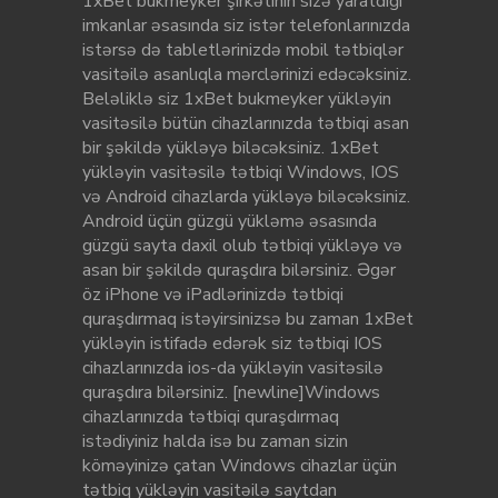
1xBet bukmeyker şirkətinin sizə yaratdığı
imkanlar əsasında siz istər telefonlarınızda
istərsə də tabletlərinizdə mobil tətbiqlər
vasitəilə asanlıqla mərclərinizi edəcəksiniz.
Beləliklə siz 1xBet bukmeyker yükləyin
vasitəsilə bütün cihazlarınızda tətbiqi asan
bir şəkildə yükləyə biləcəksiniz. 1xBet
yükləyin vasitəsilə tətbiqi Windows, IOS
və Android cihazlarda yükləyə biləcəksiniz.
Android üçün güzgü yükləmə əsasında
güzgü sayta daxil olub tətbiqi yükləyə və
asan bir şəkildə quraşdıra bilərsiniz. Əgər
öz iPhone və iPadlərinizdə tətbiqi
quraşdırmaq istəyirsinizsə bu zaman 1xBet
yükləyin istifadə edərək siz tətbiqi IOS
cihazlarınızda ios-da yükləyin vasitəsilə
quraşdıra bilərsiniz. [newline]Windows
cihazlarınızda tətbiqi quraşdırmaq
istədiyiniz halda isə bu zaman sizin
köməyinizə çatan Windows cihazlar üçün
tətbiq yükləyin vasitəilə saytdan