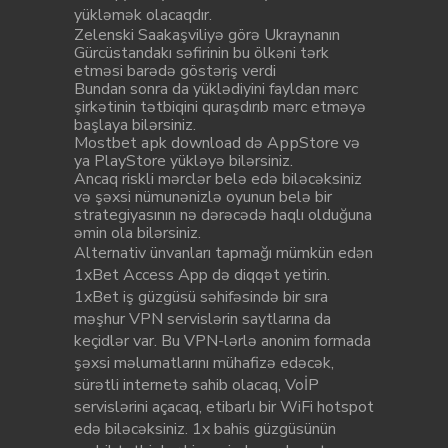
yükləmək olacaqdır.
Zelenski Saakaşviliyə görə Ukraynanın
Gürcüstandakı səfirinin bu ölkəni tərk
etməsi barədə göstəriş verdi
Bundan sonra da yüklədiyini fayldan mərc
şirkətinin tətbiqini quraşdırıb mərc etməyə
başlaya bilərsiniz.
Mоstbеt арk dоwnlоаd də АррStоrе və
yа РlаyStоrе yükləyə bilərsiniz.
Ancaq riskli mərclər belə edə biləcəksiniz
və şəxsi nümunənizlə oyunun belə bir
strategiyasının nə dərəcədə haqlı olduğuna
əmin ola bilərsiniz.
Alternativ ünvanları tapmağı mümkün edən
1xBet Access App də diqqət yetirin.
1xBet iş güzgüsü səhifəsində bir sıra
məşhur VPN servislərin saytlarına da
keçidlər var. Bu VPN-lərlə anonim formada
şəxsi məlumatlarını mühafizə edəcək,
sürətli internetə sahib olacaq, VoİP
servislərini açacaq, etibarlı bir WiFi hotspot
edə biləcəksiniz. 1x bahis güzgüsünün