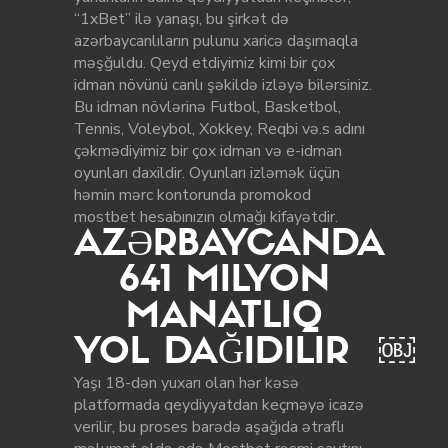
“1xBet” ilə yanaşı, bu şirkət də
azərbaycanlıların pulunu xaricə daşımaqla
məşğuldu. Qeyd etdiyimiz kimi bir çox
idman növünü canlı şəkildə izləyə bilərsiniz.
Bu idman növlərinə Futbol, Basketbol,
Tennis, Voleybol, Xokkey, Reqbi və.s adını
çəkmədiyimiz bir çox idman və e-idman
oyunları daxildir. Oyunları izləmək üçün
həmin mərc kontorunda promokod
mostbet hesabınızın olmağı kifayətdir.
AZƏRBAYCANDA
641 MILYON
MANATLIQ
YOL DAĞIDILIR ￼
Yaşı 18-dən yuxarı olan hər kəsə
platformada qeydiyyatdan keçməyə icazə
verilir, bu proses barədə aşağıda ətraflı