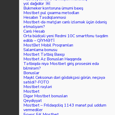
yol dağıdılır ￼
Bukmeker kontoruna ümumi baxış
Mostbet pul çıxarma metodları
Hesabın Təsdiqlənməsi
Mostbet-də matçları canlı izləmək üçün ödəniş
etməliyəm?
Canlı Hesab
Orta büdcəli yeni Redmi 10C smartfonu təqdim
edilib – QİYMƏTİ
MostBet Mobil Proqramları
Salamlama bonusu
Mostbet Tətbiq Baxışı
Mostbet Az Bonusları Haqqında
Tətbiqdə niyə Mostbet giriş prosesini edə
bilmirəm?
Bonuslar
Maykl Ceksonun dəri gödəkçəsi görün, neçəyə
satıldı?-FOTO
Mostbet rəyləri
Mostbet
Digər Mostbet bonusları
Qeydiyyat
Mostbet – Frildaqciliq 1143 manat pul uddum
vermediler
Бонус БК Mostbet