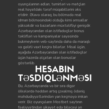
oyunçularının adları, turnirləri və matçları
real həyatdakı tərəf müqabillərini əks
etdirir. Əlavə olaraq, bu bölmədə real
idman bölməsindəki olduğu kimi əmsallar
yüksəkdir və bazarların müxtəlifliyi genişdir.
Azərbaycandan olan istifadəçilər bonus
təklifləri və kampaniyalar sayəsində
bukmeykerin veb-saytında daha da maraqlı
və gəlirli vaxt keçirə bilərlər. Misal üçün,
aşağıda Azərbaycandan olan istifadəçilər
üçün hazırda əlçatan olan bonuslar
göstərilib.
HESABIN
TƏSDIQLƏNMƏSI
Bu, Azərbaycanda və bir sıra digər
ölkələrdə həddən artıq çoxalmış ödəniş
məhdudiyyətlərindən yan keçməyə imkan
verir. Biz oyunçuların Mostbet saytının
fəaliyyətindən şikayət edə biləcəyi ən