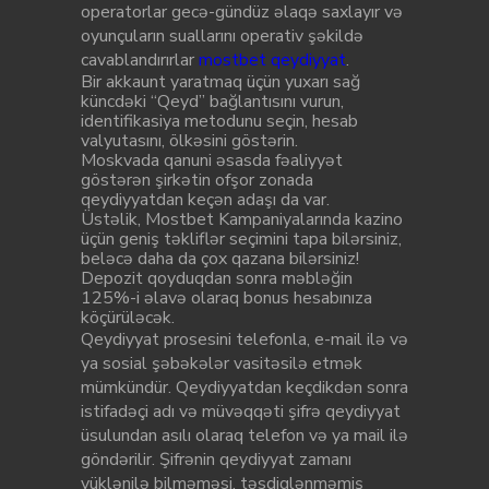
operatorlar gecə-gündüz əlaqə saxlayır və
oyunçuların suallarını operativ şəkildə
cavablandırırlar
mostbet qeydiyyat
.
Bir akkaunt yaratmaq üçün yuxarı sağ
küncdəki “Qeyd” bağlantısını vurun,
identifikasiya metodunu seçin, hesab
valyutasını, ölkəsini göstərin.
Moskvada qanuni əsasda fəaliyyət
göstərən şirkətin ofşor zonada
qeydiyyatdan keçən adaşı da var.
Üstəlik, Mostbet Kampaniyalarında kazino
üçün geniş təkliflər seçimini tapa bilərsiniz,
beləcə daha da çox qazana bilərsiniz!
Depozit qoyduqdan sonra məbləğin
125%-i əlavə olaraq bonus hesabınıza
köçürüləcək.
Qeydiyyat prosesini telefonla, e-mail ilə və
ya sosial şəbəkələr vasitəsilə etmək
mümkündür. Qeydiyyatdan keçdikdən sonra
istifadəçi adı və müvəqqəti şifrə qeydiyyat
üsulundan asılı olaraq telefon və ya mail ilə
göndərilir. Şifrənin qeydiyyat zamanı
yüklənilə bilməməsi, təsdiqlənməmiş