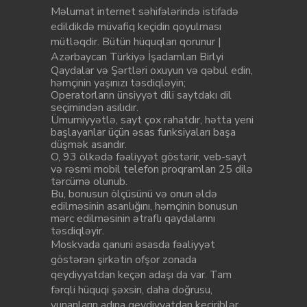
Məlumat internet səhifələrində istifadə
edildikdə müvafiq keçidin qoyulması
mütləqdir. Bütün hüquqları qorunur |
Azərbaycan Türkiyə İşadamları Birlyi
Qaydalar və Şərtləri oxuyun və qəbul edin,
həmçinin yaşınızı təsdiqləyin;
Operatorların ünsiyyət dili saytdakı dil
seçimindən asılıdır.
Ümumiyyətlə, sayt çox rahatdır, hətta yeni
başlayanlar üçün əsas funksiyaları başa
düşmək asandır.
O, 93 ölkədə fəaliyyət göstərir, veb-sayt
və rəsmi mobil telefon proqramları 25 dilə
tərcümə olunub.
Bu, bonusun ölçüsünü və onun əldə
edilməsinin asanlığını, həmçinin bonusun
mərc edilməsinin ətraflı qaydalarını
təsdiqləyir.
Moskvada qanuni əsasda fəaliyyət
göstərən şirkətin ofşor zonada
qeydiyyatdan keçən adaşı da var. Tam
fərqli hüquqi şəxsin, daha doğrusu,
yunanların adına qeydiyyatdan keçiriblər,