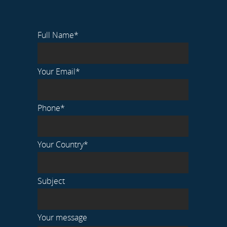
Full Name*
Your Email*
Phone*
Your Country*
Subject
Your message