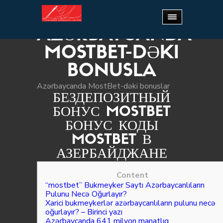
Home
.
Azərbaycanda MostBet-dəki bonusla
AZƏRBAYCANDA
MOSTBET-DƏKI
BONUSLA
Azərbaycanda MostBet-dəki bonuslar
БЕЗДЕПОЗИТНЫЙ
БОНУС MOSTBET
БОНУС КОДЫ
MOSTBET В
АЗЕРБАЙДЖАНЕ
Content
“mostbet” Bukmeyker Saytı Azərbaycanlıların
Pulunu Necə Oğurlayır?
Xarici bukmeykerlər azərbaycanlıların pulunu necə
oğurlayır? – Birinci yazı
Azərbaycanda 641 milyon manatlıq