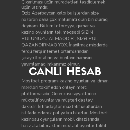
Çıxarılması üçün müraciətləri təsdiqləmək
üçün lazımdır.
Əziz Azərbaycan xalqı bu işlərdən sizə
nəzərən daha çox məlumatı olan biri olaraq
deyirəm. Bütüm lotoreyya, qumar və
kazino oyunların tək məqsədi SIZIN
PULUNUZU ALMAQDIR , SIZƏ PUL
QAZANDIRMAQ YOX. İnanilmaz miqdarda
ferqli ferqi internet ortamlarından
şikayətlər alırıq və bunların hamisini
yayımlamaq imkanımız olmur.
CANLI HESAB
Mostbet proqramı kazino oyunları və idman
mərcləri təklif edən onlayn mərc
platformasıdır. Onun xüsusiyyətlərinə
müxtəlif oyunlar və müştəri dəstəyi
daxildir. İstifadəçilər müxtəlif üsullardan
istifadə edərək pul yatıra bilərlər. Mostbet
kazinosu oyunçuların mobil cihazlarında
həzz ala biləcəkləri müxtəlif oyunlar təklif