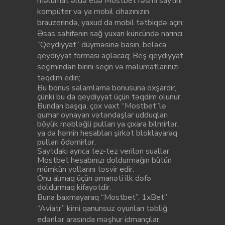
məlumat əldə edə Mostbet rəsmi saytını
kompüter və ya mobil cihazınızın
brauzerində, yaxud da mobil tətbiqdə açın;
Əsas səhifənin sağ yuxarı küncündə narıncı
“Qeydiyyat” düyməsinə basın, beləcə
qeydiyyat forması açılacaq; Beş qeydiyyat
seçimindən birini seçin və məlumatlarınızı
təqdim edin;
Bu bonus salamlama bonusuna oxşardır,
çünki bu da qeydiyyat üçün təqdim olunur.
Bundan başqa, çox vaxt “Mostbet”lə
qumar oynayan vətəndaşlar udduqları
böyük məbləğli pulları ya çıxara bilmirlər,
ya da həmin hesabları şirkət bloklayaraq
pulları ödəmirlər.
Saytdakı ayrıca tez-tez verilən suallar
Mostbet hesabınızı doldurmağın bütün
mümkün yollarını təsvir edir.
Onu almaq üçün əmanəti ilk dəfə
doldurmaq kifayətdir.
Buna baxmayaraq “Mostbet”, 1xBet”
“Aviatr” kimi qanunsuz oyunları təbliğ
edənlər arasında məşhur idmançılar,