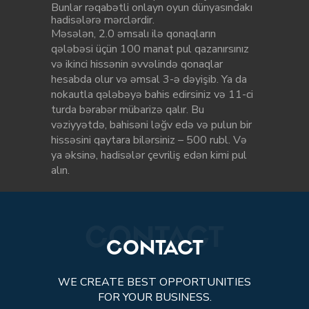
Bunlar rəqabətli onlayn oyun dünyasındakı
hadisələrə mərclərdir.
Məsələn, 2.0 əmsalı ilə qonaqların
qələbəsi üçün 100 manat pul qazanırsınız
və ikinci hissənin əvvəlində qonaqlar
hesabda olur və əmsal 3-ə dəyişib. Ya da
nokautla qələbəyə bahis edirsiniz və 11-ci
turda bərabər mübarizə qalır. Bu
vəziyyətdə, bahisəni ləğv edə və pulun bir
hissəsini qaytara bilərsiniz – 500 rubl. Və
ya əksinə, hadisələr çevriliş edən kimi pul
alın.
CONTACT
CONTACT
WE CREATE BEST OPPORTUNITIES
FOR YOUR BUSINESS.