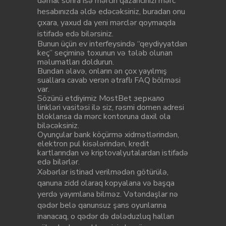
dərhal sonra isə mərcin qazancınızı mərc
hesabınızda əldə edəcəksiniz, buradan onu
çıxara, yaxud da yeni mərclər qoymaqda
istifadə edə bilərsiniz.
Bunun üçün ev interfeysində “qeydiyyatdan
keç” seçiminə toxunun və tələb olunan
məlumatları doldurun.
Bundan əlavə, onların ən çox yayılmış
suallara cavab verən ətraflı FAQ bölməsi
var.
Sözünü etdiyimiz MostBet зеркало
linkləri vasitəsi ilə siz, rəsmi domen adresi
bloklansa da mərc kontoruna daxil ola
biləcəksiniz.
Oyunçular bank köçürmə xidmətlərindən,
elektron pul kisələrindən, kredit
kartlarından və kriptovalyutalardan istifadə
edə bilərlər.
Xəbərlər istinad verilmədən götürülə,
qanuna zidd olaraq kopyalana və başqa
yerdə yayımlana bilməz. Vətəndaşlar nə
qədər belə qanunsuz şans oyunlarına
inanacaq, o qədər də dələduzluq halları