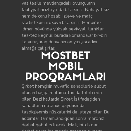
vasitəsilə meydançadakı oyunçuların
fəaliyyətini izləyə də bilərsiniz. Nəhayət siz
həm də canlı hesabı izləyə və matç
statistikasını oxuya bilərsiniz. Hər bir e-
idman növündə yüksək səviyyəli turnirlər
tez-tez keçirilir, burada komandalar bir-biri
ilə vuruşaraq dünyanın ən yaxşısı adını
almağa çalışırlar.
MOSTBET
MOBIL
PROQRAMLARI
Şirkət həmçinin müvafiq sənədlərlə sübut
olunan başqa məlumatları da tələb edə
bilər. Bəzi hallarda Şirkət İstifadəçidən
sənədlərin notarius qaydasında
təsdiqlənmiş nüsxələrini də istəyə bilər. Bu
addımlar tamamlandıqdan sonra mərciniz
dərhal qəbul ediləcək. Matç bitdikdən