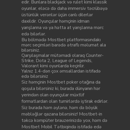
edir. Bunlara blackjack və rulet kimi klassik
oyunlar, eləcə də daha immersiv təcrübəyə
üstünlük verənlər üçün canlı dilerlər
daxildir. Oyunçular həmçinin idman
yarışlarına və ya hətta at yarışlarına mərc
edə bilərlər.
Bu bölmədə Mostbet platformasındakı
mərc seçimləri barədə ətraflı məlumat ala
bilərsiniz.
Qarşılaşmalar mütəmadi olaraq Counter-
Strike, Dota 2, League of Legends,
Valorant kimi oyunlarda keçirilir.
Yalnız 1.4-dən çox əmsallardan istifadə
edə bilərsiniz
Siz həmçinin Mostbet poker otağına da
qoşula bilərsiniz ki, burada dünyanın hər
yerindən olan oyunçular müxtlif
formatlardan olan turnirlərdə iştirak edirlər.
Siz burada həm əylənə, həm də böyük
məbləğlər qazana bilərsiniz! Mostbet-in
təkcə kompüter brauzerinizdə yox, həm də
Mostbet Mobil Tətbiqində istifadə edə