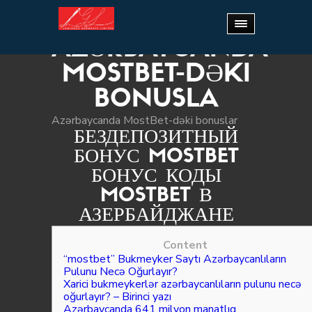
Home
.
Azərbaycanda MostBet-dəki bonusla
AZƏRBAYCANDA
MOSTBET-DƏKI
BONUSLA
Azərbaycanda MostBet-dəki bonuslar
БЕЗДЕПОЗИТНЫЙ
БОНУС MOSTBET
БОНУС КОДЫ
MOSTBET В
АЗЕРБАЙДЖАНЕ
Content
“mostbet” Bukmeyker Saytı Azərbaycanlıların
Pulunu Necə Oğurlayır?
Xarici bukmeykerlər azərbaycanlıların pulunu necə
oğurlayır? – Birinci yazı
Azərbaycanda 641 milyon manatlıq