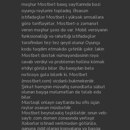
məşhur Mostbet baxış saytlarında bəzi
oyunçu rəylərini topladıq. Əsasən
istifadəçilər Mostbet-i yüksək əmsallara
görə tərifləyirlər, Mostbet-ə zəmanət
verən məşhur şəxs də var. Mobil versiyanın
funksionallığı və rahatlığı istifadəçilər
tərəfindən tez-tez qeyd olunur Oyunçu
kodu təqdim etməkdə çətinlik çəkir, lakin
Mostbet dəstək nümayəndəsinin rəyə
cavab verdiyi və problemin həllinə kömək
etdiyi görülə bilər. Bu baxışdan belə
nəticəyə gələ bilərik ki, Mostbet
(mostbet.com) vicdanlı bukmekerdir.
Şirkət həmçinin müvafiq sənədlərlə sübut
olunan başqa məlumatları da tələb edə
bilər.
Müstəqil onlayn saytlarda bu ofis üçün
rəylər əsasən müsbətdir.
Mostbet beynəlxalq təşkilatdır, onun veb-
saytı .com domen zonasında yerləşir.
Xəbərlər istinad verilmədən götürülə,
qanuna zidd olaraq kopyalana və başqa