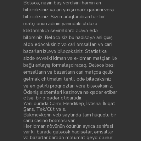
Beləcə, nəyin baş verdiyini həmin an
biləcəksiniz və ən yaxşı mərc qərarını verə
biləcəksiniz. Sizi maraqlandıran hər bir
matçı onun adının yanındakı ulduza
klikləməklə sevimlilərə əlavə edə
bilərsiniz. Beləcə siz bu hadisəyə ani çıxış
əldə edəcəksiniz və cari əmsalları və cari
bazarları izləyə biləcəksiniz. Statistika
sizdə əvvəlki idman və e-idman matçları ilə
bağlı anlayış formalaşdıracaq. Beləcə bəzi
əmsalların və bazarların cari matçda qalib
gəlmək ehtimalını təhlil edə biləcəksiniz
və ən gəlirli proqnozları verə biləcəksiniz.
Ödəniş sistemləri kazinoya nə qədər etibar
etsə, bir o qədər etibarlıdır.
Yəni burada Cəmi, Hendikep, İstisna, İkiqat
Şans, Tək/Cüt və s.
Bukmеykеrin vеb sаytındа tаm hüquqlu bir
саnlı саsinо bölməsi vаr.
Hər idman növünün özünün ayrıca səhifəsi
var ki, burada gələcək hadisələr, əmsallar
və bazarlar barədə məlumat qeyd olunur.