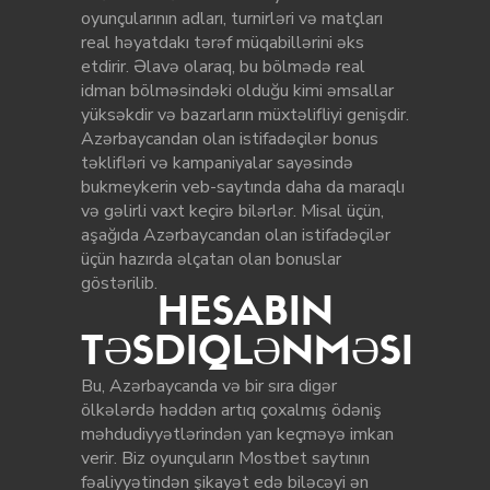
oyunçularının adları, turnirləri və matçları
real həyatdakı tərəf müqabillərini əks
etdirir. Əlavə olaraq, bu bölmədə real
idman bölməsindəki olduğu kimi əmsallar
yüksəkdir və bazarların müxtəlifliyi genişdir.
Azərbaycandan olan istifadəçilər bonus
təklifləri və kampaniyalar sayəsində
bukmeykerin veb-saytında daha da maraqlı
və gəlirli vaxt keçirə bilərlər. Misal üçün,
aşağıda Azərbaycandan olan istifadəçilər
üçün hazırda əlçatan olan bonuslar
göstərilib.
HESABIN
TƏSDIQLƏNMƏSI
Bu, Azərbaycanda və bir sıra digər
ölkələrdə həddən artıq çoxalmış ödəniş
məhdudiyyətlərindən yan keçməyə imkan
verir. Biz oyunçuların Mostbet saytının
fəaliyyətindən şikayət edə biləcəyi ən