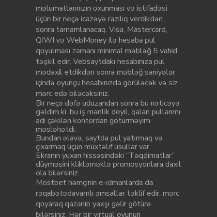
məlumatlarınızın oxunması və istifadəsi
üçün bir neçə icazəyə razılıq verdikdən
sonra tamamlanacaq. Visa, Mastercard,
QIWI və WebMoney ilə hesaba pul
qoyulması zamanı minimal məbləğ 5 vahid
təşkil edir. Vebsaytdakı hesabınıza pul
mədaxil etdikdən sonra məbləğ saniyələr
içində oyunçu hesabınızda görüləcək və siz
mərc edə biləcəksiniz.
Bir neçə dəfə uduzandan sonra bu nəticəyə
gəldim ki, bu iş mənlik deyil, qalan pullarımı
adı çəkilən kontordan götürməyim
məsləhətdi.
Bundan əlavə, saytda pul yatırmaq və
çıxarmaq üçün müxtəlif üsullar var.
Ekranın yuxarı hissəsindəki “Təqdimatlar”
düyməsini klikləməklə promosyonlara daxil
ola bilərsiniz.
Mostbet həmçinin e-idmanlarda da
rəqabətədavamlı əmsallar təklif edir, mərc
qoyaraq qazanıb yaxşı gəlir götürə
bilərsiniz. Hər bir virtual oyunun