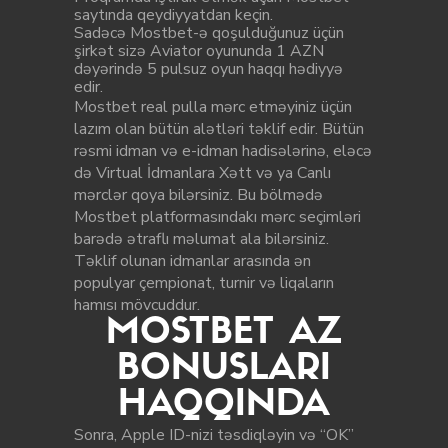
saytında qeydiyyatdan keçin.
Sadəcə Mostbet-ə qoşulduğunuz üçün
şirkət sizə Aviator oyununda 1 AZN
dəyərində 5 pulsuz oyun haqqı hədiyyə
edir.
Mostbet real pulla mərc etməyiniz üçün
lazım olan bütün alətləri təklif edir. Bütün
rəsmi idman və e-idman hadisələrinə, eləcə
də Virtual İdmanlara Xətt və ya Canlı
mərclər qoya bilərsiniz. Bu bölmədə
Mostbet platformasındakı mərc seçimləri
barədə ətraflı məlumat ala bilərsiniz.
Təklif olunan idmanlar arasında ən
populyar çempionat, turnir və liqaların
hamısı mövcuddur.
MOSTBET AZ
BONUSLARI
HAQQINDA
Sonra, Apple ID-nizi təsdiqləyin və “OK”