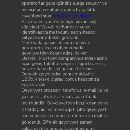
operatorlar gecə-gündüz əlaqə saxlayır və
oyunçuların suallarını operativ şəkildə
cavablandırırlar
mostbet qeydiyyat
.
Bir akkaunt yaratmaq üçün yuxarı sağ
küncdəki “Qeyd” bağlantısını vurun,
identifikasiya metodunu seçin, hesab
valyutasını, ölkəsini göstərin.
Moskvada qanuni əsasda fəaliyyət
göstərən şirkətin ofşor zonada
qeydiyyatdan keçən adaşı da var.
Üstəlik, Mostbet Kampaniyalarında kazino
üçün geniş təkliflər seçimini tapa bilərsiniz,
beləcə daha da çox qazana bilərsiniz!
Depozit qoyduqdan sonra məbləğin
125%-i əlavə olaraq bonus hesabınıza
köçürüləcək.
Qeydiyyat prosesini telefonla, e-mail ilə və
ya sosial şəbəkələr vasitəsilə etmək
mümkündür. Qeydiyyatdan keçdikdən sonra
istifadəçi adı və müvəqqəti şifrə qeydiyyat
üsulundan asılı olaraq telefon və ya mail ilə
göndərilir. Şifrənin qeydiyyat zamanı
yüklənilə bilməməsi, təsdiqlənməmiş