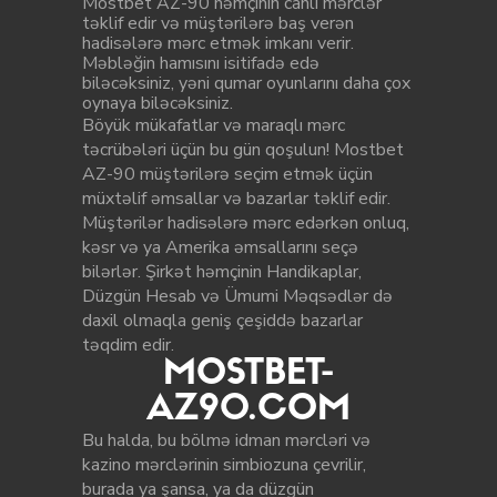
Mostbet AZ-90 həmçinin canlı mərclər
təklif edir və müştərilərə baş verən
hadisələrə mərc etmək imkanı verir.
Məbləğin hamısını isitifadə edə
biləcəksiniz, yəni qumar oyunlarını daha çox
oynaya biləcəksiniz.
Böyük mükafatlar və maraqlı mərc
təcrübələri üçün bu gün qoşulun! Mostbet
AZ-90 müştərilərə seçim etmək üçün
müxtəlif əmsallar və bazarlar təklif edir.
Müştərilər hadisələrə mərc edərkən onluq,
kəsr və ya Amerika əmsallarını seçə
bilərlər. Şirkət həmçinin Handikaplar,
Düzgün Hesab və Ümumi Məqsədlər də
daxil olmaqla geniş çeşiddə bazarlar
təqdim edir.
MOSTBET-
AZ90.COM
Bu halda, bu bölmə idman mərcləri və
kazino mərclərinin simbiozuna çevrilir,
burada ya şansa, ya da düzgün