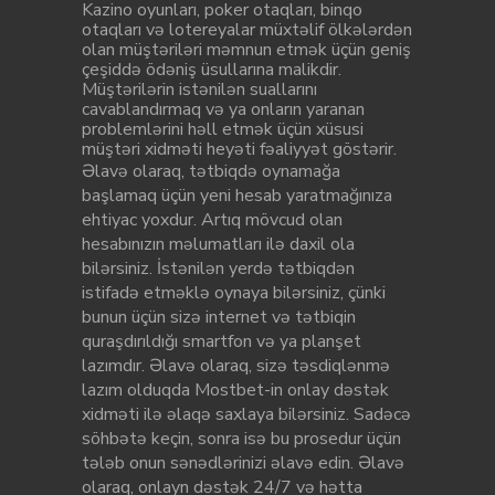
Kazino oyunları, poker otaqları, binqo
otaqları və lotereyalar müxtəlif ölkələrdən
olan müştəriləri məmnun etmək üçün geniş
çeşiddə ödəniş üsullarına malikdir.
Müştərilərin istənilən suallarını
cavablandırmaq və ya onların yaranan
problemlərini həll etmək üçün xüsusi
müştəri xidməti heyəti fəaliyyət göstərir.
Əlavə olaraq, tətbiqdə oynamağa
başlamaq üçün yeni hesab yaratmağınıza
ehtiyac yoxdur. Artıq mövcud olan
hesabınızın məlumatları ilə daxil ola
bilərsiniz. İstənilən yerdə tətbiqdən
istifadə etməklə oynaya bilərsiniz, çünki
bunun üçün sizə internet və tətbiqin
quraşdırıldığı smartfon və ya planşet
lazımdır. Əlavə olaraq, sizə təsdiqlənmə
lazım olduqda Mostbet-in onlay dəstək
xidməti ilə əlaqə saxlaya bilərsiniz. Sadəcə
söhbətə keçin, sonra isə bu prosedur üçün
tələb onun sənədlərinizi əlavə edin. Əlavə
olaraq, onlayn dəstək 24/7 və hətta