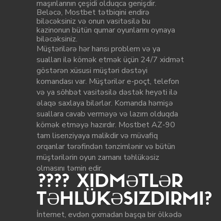
maşınlarının çeşidi olduqca genişdir.
Beləcə, Mostbet tətbiqini endirə
biləcəksiniz və onun vasitəsilə bu
kazinonun bütün qumar oyunlarını oynaya
biləcəksiniz.
Müştərilərə hər hansı problem və ya
sualları ilə kömək etmək üçün 24/7 xidmət
göstərən xüsusi müştəri dəstəyi
komandası var. Müştərilər e-poçt, telefon
və ya söhbət vasitəsilə dəstək heyəti ilə
əlaqə saxlaya bilərlər. Komanda həmişə
suallara cavab verməyə və lazım olduqda
kömək etməyə hazırdır. Mostbet AZ-90
tam lisenziyaya malikdir və müvafiq
orqanlar tərəfindən tənzimlənir və bütün
müştərilərin oyun zamanı təhlükəsiz
olmasını təmin edir.
???? XIDMƏTLƏR
TƏHLÜKƏSIZDIRMI?
İnternet, evdən çıxmadan başqa bir ölkədə