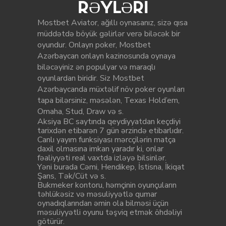
RƏYLƏRI
Mostbet Aviator, ağıllı oynasanız, sizə qısa
müddətdə böyük gəlirlər verə biləcək bir
oyundur. Onlayn poker, Mostbet
Azərbaycan onlayn kazinosunda oynaya
biləcəyiniz ən populyar və maraqlı
oyunlardan biridir. Siz Mostbet
Azərbaycanda müxtəlif növ poker oyunları
tapa bilərsiniz, məsələn, Texas Hold’em,
Omaha, Stud, Draw və s.
Aksiya BC saytında qeydiyyatdan keçdiyi
tarixdən etibarən 7 gün ərzində etibarlıdır.
Canlı yayım funksiyası mərcçilərin matça
daxil olmasına imkan yaradır ki, onlar
fəaliyyəti real vaxtda izləyə bilsinlər.
Yəni burada Cəmi, Hendikep, İstisna, İkiqat
Şans, Tək/Cüt və s.
Bukmeker kontoru, həmçinin oyunçuların
təhlükəsiz və məsuliyyətlə qumar
oynadıqlarından əmin ola bilməsi üçün
məsuliyyətli oyunu təşviq etmək öhdəliyi
götürür.