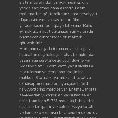
sistem tərəfindən yaradılmasanız, onu
yadda saxlamaq daha asandır. Lazımi
məlumatları göstərdikdən sonra qeydiyyat
düyməsini vura və saytda profilin
yaradılmasını təsdiqləyə bilərsiniz. Bunu
etmək üçün poçt qutunuzu açın və orada
bukmeker kontorundan bir məktub
görəcəksiniz.
Həmçinin cərgədə idman növlərinə görə
hadisələri seçmək üçün rahat bir hökmdar,
yaşamağa sürətli keçid üçün düymə var.
Mostbet-az 90.com xətti yaxşı siyahı ilə
çoxlu idman və çempionat seçiminə
malikdir. Statistikaya, müxtəlif total və
handikaplara mərclər, oyunçuların fərdi
nailiyyətlərinə mərclər var. Ehtimallar orta
səviyyədən yuxarıdır, ən yaxşı hadisələr
üçün təxminən 5-7% marja, kiçik bazarlar
üçün isə bir qədər yüksəkdir. Asiya totali
və handikap var, lakin bəzi oyunlarda bütöv