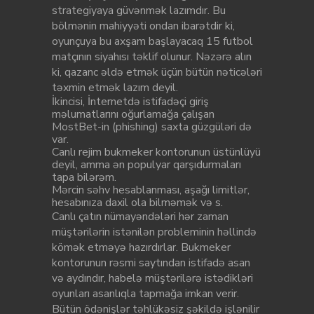
strategiyaya güvənmək lazımdır. Bu
bölmənin mahiyyəti ondan ibarətdir ki,
oyunçuya bu axşam başlayacaq 15 futbol
matçının siyahısı təklif olunur. Nəzərə alın
ki, qazanc əldə etmək üçün bütün nəticələri
təxmin etmək lazım deyil.
İkincisi, İnternetdə istifadəçi giriş
məlumatlarını oğurlamağa çalışan
MostBet-in (phishing) saxta güzgüləri də
var.
Canlı rejim bukmeker kontorunun üstünlüyü
deyil, amma ən populyar qarşıdurmaları
tapa bilərəm.
Mərcin səhv hesablanması, aşağı limitlər,
hesabınıza daxil ola bilməmək və s.
Canlı çatın nümayəndələri hər zaman
müştərilərin istənilən probleminin həllində
kömək etməyə hazırdırlar. Bukmeker
kontorunun rəsmi saytından istifadə asan
və aydındır, habelə müştərilərə istədikləri
oyunları asanlıqla tapmağa imkan verir.
Bütün ödənişlər təhlükəsiz şəkildə işlənilir