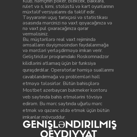
Klub, həmçinin poker, blekcek, bakkara,
rulet və s, kimi, stolüstü və kart oyunlarının
müxtəlif versiyalarını da təklif edir.
Təyyarənin uçuş tarixçəsi və statistikası
əsasında mərcinizi nə vaxt qoyacağınıza və
nə vaxt pul çıxaracağınıza qərar
verməlisiniz.
Bu, müştərilərə real vaxt rejimində
əmsalların dəyişməsindən faydalanmağa
və mərcləri yerləşdirməyə imkan verir.
Geliştiricilər proqramdakı Roskomnadzor
kilidlərini atlamaq üçün bir funksiya
quraşdırdılar. Operatorlar həmişə suallarımı
cavablandırmağa və problemləri həll
etməyə tələsirlər. Bütün bahisçilərə
Mostbet azerbaycan bukmeker kontoru
veb saytında bahis etmələrini tövsiyə
edirəm. Bu mərc saytında uğurlu mərc
etmək və qazanc əldə etmək üçün bütün
imkanlar mövcuddur.
GENIŞLƏNDIRILMIŞ
QEYDIYYAT