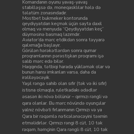
Komandanın oyunu yavaş-yavaş
stabilləşsə də, moneqasklılar hələ də
təlatüm zonasındadır.
Mostbet bukmeker kontorunda
qeydiyyatdan keçmək üçün sayta daxil
olmaq və menyuda “Qeydiyyatdan keç”
düyməsinə basmaq lazımdır.
Aviator’da mərc etdikdən sonra təyyarə
qalxmağa başlayır.
Görülən hərəkətlərdən sonra qumar
proqramlarının pərəstişkarı proqramı işə
salıb mərc edə bilər.
Haqqında, tətbiqi harada yükləmək olar və
bunun hansı imkanları varsa, daha da
irəliləyəcəyik.
Yaşıl rəngə sahib olan sıfır (tək və iki sıfır)
istisna olmaqla, ruletkadakı ədədlər
əsasən iki növə bölünür – qırmızı rəngli və
qara olanlar. Bu mərc növündə oyunçular
yalnız növbəti fırlanmanın Qırmızı və ya
Qara bir rəqəmlə nəticələnəcəyini təxmin
etməlidirlər. Qırmızı rəngi 8 cüt, 10 tək
rəqəm, həmçinin Qara rəngli 8 cüt, 10 tək