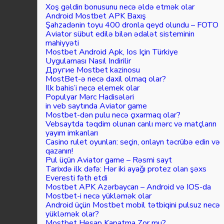
Xoş gəldin bonusunu necə əldə etmək olar
Android Mostbet APK Baxış
Şahzadənin toyu 400 dronla qeyd olundu – FOTO
Aviator sübut edilə bilən ədalət sisteminin
mahiyyəti
Mostbet Android Apk, Ios Için Türkiye
Uygulaması Nasıl Indirilir
Другие Mostbet kazinosu
MostBet-ə necə daxil olmaq olar?
Ilk bahis’i necə elemek olar
Populyar Mərc Hadisələri
in veb saytında Aviator game
Mostbet-dən pulu necə çıxarmaq olar?
Vebsaytda təqdim olunan canlı mərc və matçların
yayım imkanları
Casino rulet oyunları: seçin, onlayn təcrübə edin və
qazanın!
Pul üçün Aviator game – Rəsmi sayt
Tarixdə ilk dəfə: Hər iki ayağı protez olan şəxs
Everesti fəth etdi
Mostbet APK Azərbaycan – Android və IOS-da
Mostbet-i necə yükləmək olar
Android üçün Mostbet mobil tətbiqini pulsuz necə
yükləmək olar?
Mostbet Hesap Kapatma Zor mu?