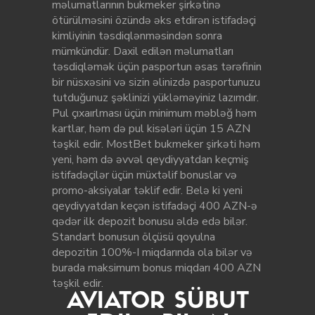
məlumatlarının bukmeker şirkətinə
ötürülməsini özündə əks etdirən istifadəçi
kimliyinin təsdiqlənməsindən sonra
mümkündür. Daxil edilən məlumatları
təsdiqləmək üçün pasportun əsas tərəfinin
bir nüsxəsini və sizin əlinizdə pasportunuzu
tutduğunuz şəklinizi yükləməyiniz lazımdır.
Pul çıxaırlması üçün minimum məbləğ həm
kartlar, həm də pul kisələri üçün 15 AZN
təşkil edir. MostBet bukmeker şirkəti həm
yeni, həm də əvvəl qeydiyyatdan keçmiş
istifadəçilər üçün müxtəlif bonuslar və
promo-aksiyalar təklif edir. Belə ki yeni
qeydiyyatdan keçən istifadəçi 400 AZN-ə
qədər ilk depozit bonusu əldə edə bilər.
Standart bonusun ölçüsü qoyulna
depozitin 100%-I miqdarında ola bilər və
burada maksimum bonus miqdarı 400 AZN
təşkil edir.
AVIATOR SÜBUT