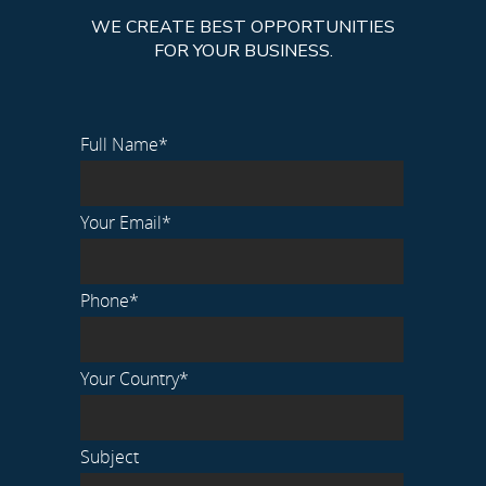
WE CREATE BEST OPPORTUNITIES
FOR YOUR BUSINESS.
Full Name*
Your Email*
Phone*
Your Country*
Subject