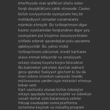
interfeysdə olan qrafikləri əhatə edən
fərqli dəyişikliklərə sahib olmasıdır. Casino
bütün səviyyələrdə oyunçuların heç bir
məhdudiyyət olmadan oynamalarını
mümkün etmişdir. Bu tətbiqetməni digər
kazino oyunlarından fərqləndirən digər şey,
oyunçuların pul köçürmə xüsusiyyətindən
istifadə edərək qazandıqları pulu qazanma
qabiliyyətidir. Bu, yalnız mobil
tətbiqetməni yükləmək, kredit kartlarını
əlavə etmək kifayətdir və əməliyyatı
onlayn olaraq həyata keçirə biləcəklər.
Bu bukmeker şirkətinin dəstək xidməti
gecə-gündüz fəaliyyət göstərir ki, bu da
mərc edənə istənilən saniyədə texniki
mütəxəssisə yardım üçün müraciət etməyə
imkan verir.
Kart vasitəsilə olunan bütün ödənişlər
onlayn qaydada həyata keçirilir və ödənilən
vəsait dərhal sizin balansınıza yatırılır.
Mesajı oxuduqdan sonra platforma
sisteminə keçmək və müvafiq proqram