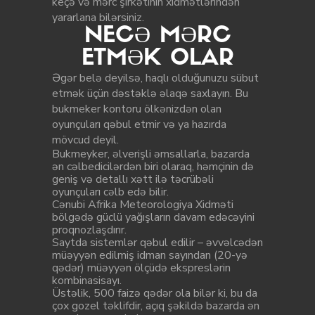
keçə və mərc şirkətinin xidmətlərindən
yararlana bilərsiniz.
NECƏ MƏRC
ETMƏK OLAR
Əgər belə deyilsə, haqlı olduğunuzu sübut
etmək üçün dəstəklə əlaqə saxlayın. Bu
bukmeker kontoru ölkənizdən olan
oyunçuları qəbul etmir və ya hazırda
mövcud deyil.
Bukmeyker, əlverişli əmsallarla, bazarda
ən cəlbedicilərdən biri olaraq, həmçinin də
geniş və detallı xətt ilə təcrübəli
oyunçuları cəlb edə bilir.
Cənubi Afrika Meteorologiya Xidməti
bölgədə güclü yağışların davam edəcəyini
proqnozlaşdırır.
Saytda sistemlər qəbul edilir – əvvəlcədən
müəyyən edilmiş idman sayından (20-yə
qədər) müəyyən ölçüdə ekspreslərin
kombinasisayı.
Üstəlik, 500 faizə qədər ola bilər ki, bu da
çox gozel təklifdir, açıq şəkildə bazarda ən