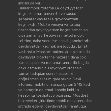
imkanı da var.
Bunlar mobil telefon ilə qeydiyyatdan
keçmək, email ünvanı ilə və sosial
şəbəkələr vasitəsilə qeydiyyatdan
keçməkdir. Mobile versiya və tətbiq
üzərindən qeydiyyatdan keçən zaman ən
qısa zaman sərf etdiyiniz metod mobil
telefon, daha sonra isə sosial şəbəkələrlə
qeydiyyatdan keçmək metodudur. Email
vasitəsilə Mostbet bukmeyker şirkətində
qeydiyyat digərlərinə nəzərən daha çox
zaman aparır və məlumatlarınızı ilk başda
daxil etməlisiniz. Qeydiyyat prosesini
tamamladıqdan sonra hesabınızı
doğrulamanız lazım gələcəkdir. Daxil
etdiyiniz mobil nömrənizə gələn SMS kod
və həmçinin də email təsdiq linki ilə
hesabınızı təsdiqləyə bilərsiniz. Mostbet
bukmeyker şirkətində mobil cihazlarınızdan
istifadə edərək qeydiyyatdan rahatlıqla