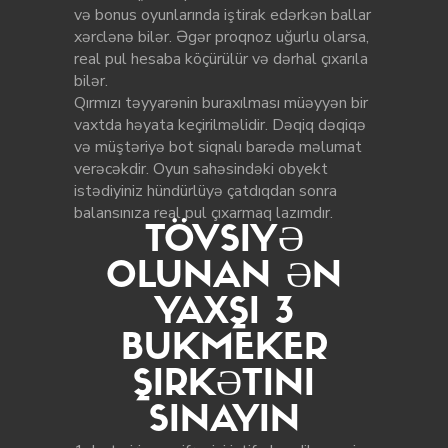
və bonus oyunlarında iştirak edərkən ballar
xərclənə bilər. Əgər proqnoz uğurlu olarsa,
real pul hesaba köçürülür və dərhal çıxarıla
bilər.
Qırmızı təyyarənin buraxılması müəyyən bir
vaxtda həyata keçirilməlidir. Dəqiq dəqiqə
və müştəriyə bot siqnalı barədə məlumat
verəcəkdir. Oyun sahəsindəki obyekt
istədiyiniz hündürlüyə çatdıqdan sonra
balansınıza real pul çıxarmaq lazımdır.
TÖVSIYƏ
OLUNAN ƏN
YAXŞI 3
BUKMEKER
ŞIRKƏTINI
SINAYIN