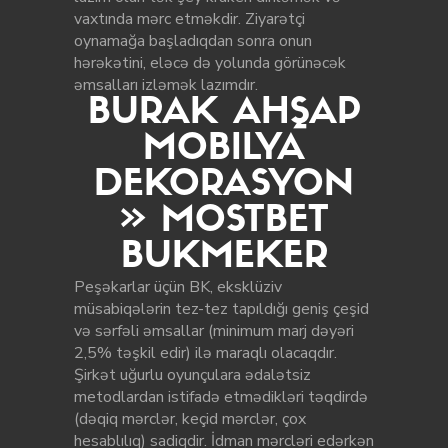
vaxtında mərc etməkdir. Ziyarətçi
oynamağa başladıqdan sonra onun
hərəkətini, eləcə də yolunda görünəcək
əmsalları izləmək lazımdır.
BURAK AHŞAP
MOBILYA
DEKORASYON
» MOSTBET
BUKMEKER
Peşəkarlar üçün BK, eksklüziv
müsabiqələrin tez-tez tapıldığı geniş çeşid
və sərfəli əmsallar (minimum marj dəyəri
2,5% təşkil edir) ilə maraqlı olacaqdır.
Şirkət uğurlu oyunçulara ədalətsiz
metodlardan istifadə etmədikləri təqdirdə
(dəqiq mərclər, keçid mərclər, çox
hesablılıq) sadiqdir. İdman mərcləri edərkən