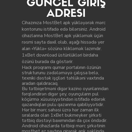
GÜNCEL GIRIŞ
ADRESI
Cihazınıza MostBet apk yükləyərək mərc
kontorunu istifadə edə bilərsiniz. Android
cihazlarına MostBet apk yükləmək üçün
rəsmi sayta daxil olub, aşağı hissədə yer
alan «Yüklə» sözünə klikləmək lazımdır.
1xBet download üstünlükləri birdaha
özünü burada da göstərir.
Hack proqramı qumar portalının özünün
strukturunu zədələməyə çalışsa belə,
texniki dəstək işçiləri təhlükəni vaxtında
aradan qaldıracaq.
Bu tətbiqetməni digər kazino oyunlarından
fərqləndirən digər şey, oyunçuların pul
köçürmə xüsusiyyətindən istifadə edərək
qazandıqları pulu qazanma qabiliyyətidir.
Hər bir mərc sahəsi üzrə hər zaman ilk
sıralarda olan 1xBet bukmeyker şirkəti
tətbiq dəstəyi baxımından da çox öndədir.
Android cihazlarda tətbiqi mərc şirkətinin
mostbet az saytına girərək apk şəklində