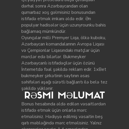
dərhal sonra Azərbaycandan olan
qumarbaz xoş gəlmisiniz bonusundan
istifadə etmək imkanı əldə edir. Ən
populyar hadisələr üçün uzunyrounku bahis
bağlamaq mümkündür.
Oyunçular milli Premyer Liqa, ölkə kuboku,
Azərbaycan komandalarının Avropa Liqası
və Çempionlar Liqasındakı matçlar üçün
mərclər edə bilərlər. Bukmeyker
Azərbaycanlı istifadəçilər üçün özünü
İnternetdə fəal şəkildə reklam edir. 1xBet
bukmeyker şirkətinin saytının əsas
səhifələri aşağı sürətli bağlantı ilə belə tez
şəkildə yüklənir.
RƏSMI MƏLUMAT
Bonus hesabında əldə edilən vəsaitlərdən
istifadə etmək üçün onlarla mərc
etməlisiniz. Hədiyyə edilmiş vəsaitin beş
qatı məbləğində mərc etməlisiniz. Yalnız