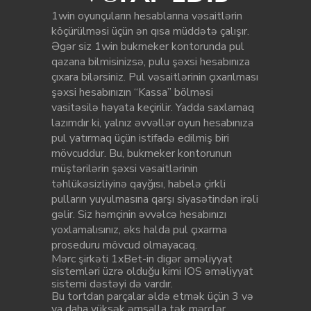
1win oyunçuların hesablarına vəsaitlərin
köçürülməsi üçün ən qısa müddətə çalışır.
Əgər siz 1win bukmeker kontorunda pul
qazana bilmisinizsə, pulu şəxsi hesabınıza
çıxara bilərsiniz. Pul vəsaitlərinin çıxarılması
şəxsi hesabınızın “Kassa” bölməsi
vasitəsilə həyata keçirilir. Yadda saxlamaq
lazımdır ki, yalnız əvvəllər oyun hesabınıza
pul yatırmaq üçün istifadə edilmiş biri
mövcuddur. Bu, bukmeker kontorunun
müştərilərin şəxsi vəsaitlərinin
təhlükəsizliyinə qayğısı, habelə çirkli
pulların yuyulmasına qarşı siyasətindən irəli
gəlir. Siz həmçinin əvvəlcə hesabınızı
yoxlamalısınız, əks halda pul çıxarma
proseduru mövcud olmayacaq.
Mərc şirkəti 1xBet-in digər əməliyyat
sistemləri üzrə olduğu kimi IOS əməliyyat
sistemi dəstəyi də vardır.
Bu tortdan parçalar əldə etmək üçün 3 və
ya daha yüksək əmsalla tək mərclər