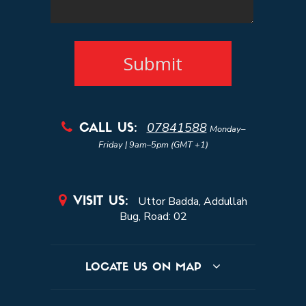
07841588

CALL US:
Monday–
Friday | 9am–5pm (GMT +1)

Uttor Badda, Addullah
VISIT US:
Bug, Road: 02
LOCATE US ON MAP