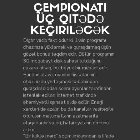
ÇEMPIONATI
ÜÇ QITƏDƏ
KEÇIRILƏCƏK
Digər vacib fakt odur ki, 1win proqramı
cihazınıza yükləmək və quraşdırmaq üçün
gözəl bonus təqdim edir. Bütün proqramın
30 meqabayt disk sahəsi tutduğunu
nəzərə alsaq, bu, böyük bir mübadilədir.
Bundan əlavə, oyunun hissələrinin
cihazınızda yerləşməsi səbəbindən,
quraşdırıldıqdan sonra oyunlar tərəfindən
istehlak edilən İnternet trafikində
əhəmiyyətli qənaət əldə edilir. Enerji
xərcləri də azalır, bu da kanallar vasitəsilə
ötürülən məlumatların azalması ilə
əlaqədardır və bu, batareyaların ömrünü
artırır.
“Bir kliklə mərc” seçim imkanından istifadə