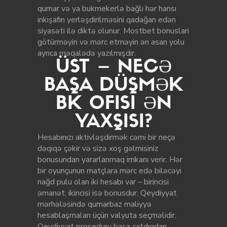
qumar və ya bukmekerlə bağlı hər hansı
inkişafın yerləşdirilməsini qadağan edən
siyasəti ilə diktə olunur. Mostbet bonuslari
götürməyin və mərc etməyin ən asan yolu
ayrıca məqalədə yazılmışdır.
ÜST – NECƏ
BAŞA DÜŞMƏK
BK OFISI ƏN
YAXŞISI?
Hesabınızı aktivləşdirmək cəmi bir neçə
dəqiqə çəkir və sizə xoş gəlmisiniz
bonusundan yararlanmaq imkanı verir. Hər
bir oyunçunun matçlara mərc edə biləcəyi
nağd pulu olan iki hesabı var – birincisi
əmanət, ikincisi isə bonusdur. Qeydiyyat
mərhələsində qumarbaz maliyyə
hesablaşmaları üçün valyuta seçməlidir.
Qeydiyyat proseduru başa çatdıqdan