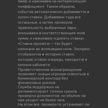
лайв) и нажимаем на интересующий
коэффициент. Таким образом,
событие автоматически добавляется в
купон ставки. Добавляем туда все
остальные, а затем, проверив
правильность выбранных пари,
вписываем в соответствующее поле
сумму и нажимаем «сделать ставку».
«Ставка принята» – так будет
написано во всплывшем окне. Экспресс
отобразится в истории ставок,
которая, в свою очередь, находится в
личном кабинете.
Приветственное вознаграждение
позволяет новым игрокам освоиться в
букмекерской конторе без
финансовых рисков.
Служба поддержки не
регламентирует точных сроков
проверки документов, но обычно на
нее уходит не более часа.
На этом все, проверьте, устраивает ли