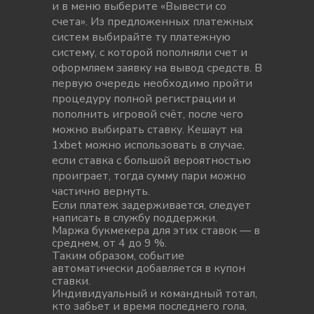
и в меню выберите «Вывести со
счета». Из предложенных платежных
систем выбирайте ту платежную
систему, с которой пополняли счет и
оформляем заявку на вывод средств. В
первую очередь необходимо пройти
процедуру полной регистрации и
пополнить игровой счёт, после чего
можно выбирать ставку. Кешаут на
1xbet можно использовать в случае,
если ставка с большой вероятностью
проиграет, тогда сумму пари можно
частично вернуть.
Если платеж задерживается, следует
написать в службу поддержки.
Маржа букмекера для этих ставок — в
среднем, от 4 до 9 %.
Таким образом, событие
автоматически добавляется в купон
ставки.
Индивидуальный и командный тотал,
кто забьет и время последнего гола,