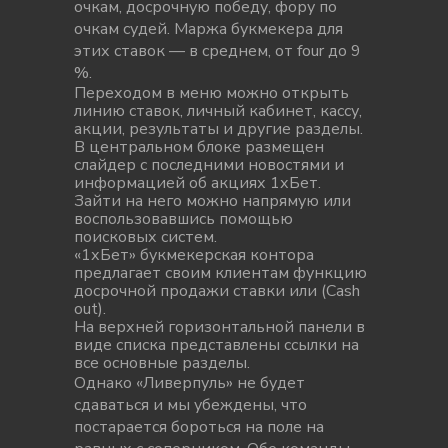
очкам, досрочную победу, фору по
очкам судей. Маржа букмекера для
этих ставок — в среднем, от four до 9
%.
Переходом в меню можно открыть
линию ставок, личный кабинет, кассу,
акции, результаты и другие разделы.
В центральном блоке размещен
слайдер с последними новостями и
информацией об акциях 1хБет.
Зайти на него можно напрямую или
воспользовавшись помощью
поисковых систем.
«1хБет» букмекерская контора
предлагает своим клиентам функцию
досрочной продажи ставки или (Cash
out).
На верхней горизонтальной панели в
виде списка представлены ссылки на
все основные разделы.
Однако «Ливерпуль» не будет
сдаваться и мы убеждены, что
постарается бороться на поле на