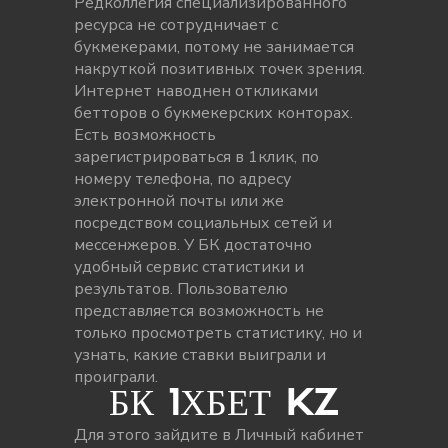
Редколлегия специализированного
ресурса не сотрудничает с
букмекерами, потому не занимается
накруткой позитивных точек зрения.
Интернет наводнен откликами
бетторов о букмекерских конторах.
Есть возможность
зарегистрироваться в 1клик, по
номеру телефона, по адресу
электронной почты или же
посредством социальных сетей и
мессенжеров. У БК достаточно
удобный сервис статистики и
результатов. Пользователю
представляется возможность не
только просмотреть статистику, но и
узнать, какие ставки выиграли и
проиграли.
БК 1ХБЕТ KZ
Для этого зайдите в Личный кабинет