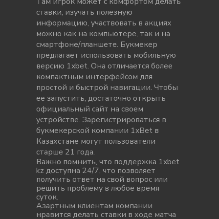
Там игрок может с комфортом делать
ставки, изучать полезную
информацию, участвовать в акциях
можно как на компьютере, так и на
смартфоне/планшете. Букмекер
предлагает использовать мобильную
версию 1xbet. Она отличается более
компактным интерфейсом для
простой и быстрой навигации. Чтобы
ее запустить, достаточно открыть
официальный сайт на своем
устройстве. Зарегистрироваться в
букмекерской компании 1xBet в
Казахстане могут пользователи
старше 21 года.
Важно помнить, что поддержка 1xbet
kz доступна 24/7, что позволяет
получить ответ на свой вопрос или
решить проблему в любое время
суток.
Азартным клиентам компании
нравится делать ставки в ходе матча