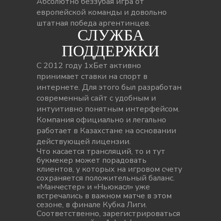
Абсолютно беззубая игра от
европейской команды и довольно
штатная победа аргентинцев.
СЛУЖБА
ПОДДЕРЖКИ
С 2012 году 1хБет активно
принимает ставки на спорт в
интернете. Для этого был разработан
современный сайт с удобным и
интуитивно понятным интерфейсом.
Компания официально и легально
работает в Казахстане на основании
действующей лицензии.
Что касается трансляций, то и тут
букмекер может порадовать
клиентов, у которых на игровом счету
сохраняется положительный баланс.
«Манчестер» и «Ньюкасл» уже
встречались в важном матче в этом
сезоне, в финале Кубка Лиги.
Соответственно, зарегистрироваться