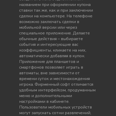
названием при оформлении купона
ставки так же, как и при заключении
сделки на компьютере. На телефоне
возможно заключать сделки в
мобильной версии или через
специальное приложение. Делаете
обычные действия – выбираете
события и интересующие вас
коэффициенты, кликаете на них,
автоматически добавляя в купон.
Приложение для планшетов и
смартфонов позволяет играть в
автоматы, вне зависимости от
времени суток и местонахождения
игрока. Фирменный софт отличается
удобным интерфейсом, продуманным
меню и дополнительными
настройками в кабинете.
Пользователи мобильных устройств
могут запускать сотни развлечений,