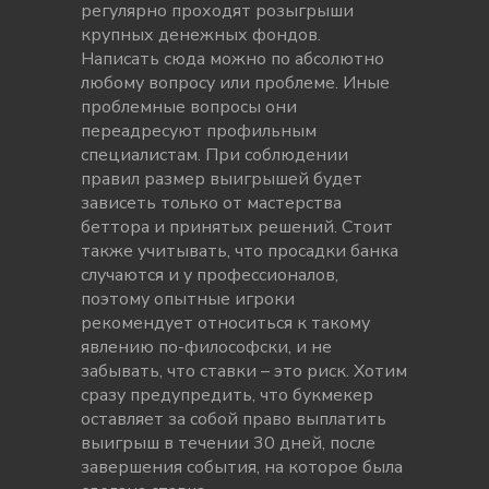
регулярно проходят розыгрыши
крупных денежных фондов.
Написать сюда можно по абсолютно
любому вопросу или проблеме. Иные
проблемные вопросы они
переадресуют профильным
специалистам. При соблюдении
правил размер выигрышей будет
зависеть только от мастерства
беттора и принятых решений. Стоит
также учитывать, что просадки банка
случаются и у профессионалов,
поэтому опытные игроки
рекомендует относиться к такому
явлению по-философски, и не
забывать, что ставки – это риск. Хотим
сразу предупредить, что букмекер
оставляет за собой право выплатить
выигрыш в течении 30 дней, после
завершения события, на которое была