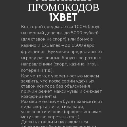
ПРОМОКОДОВ
1XBET
Конторой предлагается 100% бонус
на первый депозит до 5000 рублей
(для ставок на спорт) или бонус в
казино и 1xGames – до 1500 евро
фриспинов. Букмекер предоставляет
игроку различные бонусы по разным
направлениям (спорт, казино, игры,
лотереи и т.д.).
Кроме того, с уверенностью можем
заявить, что после серии удачных
ставок контора без объяснения
причин режет максимумы и снижает
коэффициенты.
Размер максимума будет зависеть от
вида спорта, лиги, типа пари,
успешности игрока (профессионалам
могут легко порезать счет).
Делать ставки и наслаждаться