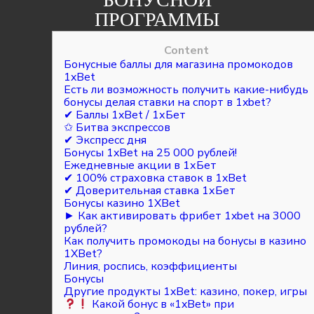
БОНУСНОЙ
ПРОГРАММЫ
Content
Бонусные баллы для магазина промокодов
1xBet
Есть ли возможность получить какие-нибудь
бонусы делая ставки на спорт в 1xbet?
✔ Баллы 1xBet / 1хБет
✩ Битва экспрессов
✔ Экспресс дня
Бонусы 1xBet на 25 000 рублей!
Ежедневные акции в 1хБет
✔ 100% страховка ставок в 1xBet
✔ Доверительная ставка 1хБет
Бонусы казино 1XBet
► Как активировать фрибет 1xbet на 3000
рублей?
Как получить промокоды на бонусы в казино
1XBet?
Линия, роспись, коэффициенты
Бонусы
Другие продукты 1xBet: казино, покер, игры
Какой бонус в «1xBet» при