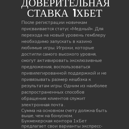
ДОВЕРИТЕЛЬНАЯ
СТАВКА 1ХБЕТ
После регистрации новичкам
присваивается статус «Медный». Для
перехода на новый уровень гемблеру
необходимо запускать в казино
любимые игры. Игроки, которые
достигли самого высокого уровня,
смогут активировать эксклюзивные
предложения, воспользоваться
привилегированной поддержкой и не
привязывать размер кешбэка к
результатам игры. Одним из наиболее
распространенных способов
обращения клиентов служит
электронная почта .
Сумма на основном счету должна быть
выше, чем на бонусном.
Букмекерская контора 1хБет
предлагает свои варианты экспресс-