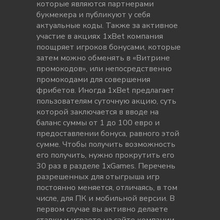
которые являются партнерами
букмекера и публикуют у себя
актуальные коды. Также за активное
участие в акциях 1xBet компания
поощряет игроков бонусами, которые
затем можно обменять в «Витрине
промокодов», или непосредственно
промокодами для совершения
фрибетов. Иногда 1xBet предлагает
пользователям суточную акцию, суть
которой заключается в вводе на
баланс суммы от 1 до 100 евро и
предоставлении бонуса, равного этой
сумме. Чтобы получить возможность
его получить, нужно прокрутить его
30 раз в разделе 1xGames. Перечень
разрешенных для отыгрыша игр
постоянно меняется, отличаясь, в том
числе, для ПК и мобильной версии. В
первом случае вы активно делаете