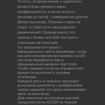
То есть, открыв линию с «удачного»
аккаунта вы увидите одни
коэффициенты, а после логаута
(выхода со счета) – совершенно другие
(более высокие). Помимо ставок на
спорт, в 1xbet есть масса других
развлечений. Прежде всего, это
казино с более чем 500 слотами и
игровыми автоматами.
Он загружается только с
официального сайта букмекера, тогда
как для скачивания программы на iOS
система перебросит вас в
официальный магазин App Store.
Чтобы перевести ее на игровой счет,
придется выполнить условия
отыгрыша.
Каждый день в полночь проходит
розыгрыш джекпота с добавлением
новых заданий, которые увеличивают
шанс на выигрыш.
Для новичков на игровом портале
предусмотрены €1500 за первое