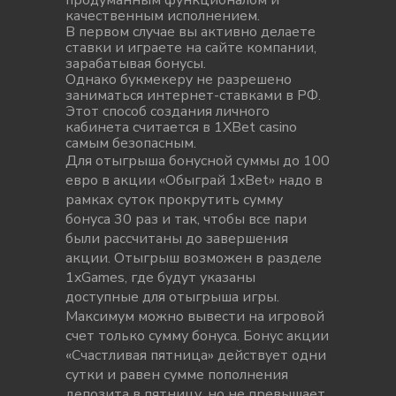
продуманным функционалом и
качественным исполнением.
В первом случае вы активно делаете
ставки и играете на сайте компании,
зарабатывая бонусы.
Однако букмекеру не разрешено
заниматься интернет-ставками в РФ.
Этот способ создания личного
кабинета считается в 1XBet casino
самым безопасным.
Для отыгрыша бонусной суммы до 100
евро в акции «Обыграй 1xBet» надо в
рамках суток прокрутить сумму
бонуса 30 раз и так, чтобы все пари
были рассчитаны до завершения
акции. Отыгрыш возможен в разделе
1xGames, где будут указаны
доступные для отыгрыша игры.
Максимум можно вывести на игровой
счет только сумму бонуса. Бонус акции
«Счастливая пятница» действует одни
сутки и равен сумме пополнения
депозита в пятницу, но не превышает