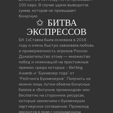
100 евро. В случае удачи выводится
сумма, которая не превышает
бонусную.
✩ БИТВА
ЭКСПРЕССОВ
БК 1xСтавка была основана в 2016
году и очень быстро завоевала любовь
и приверженность игроков России.
Доказательство этому — множество
побед и номинаций на престижные
премии, среди которых – Betting
Awards и “Букмекер года” от
“Рейтинга Букмекеров”. Получить их
можно лишь путем обмена бонусных
баллов в «Витрине промокодов» или
бесплатно на сторонних ресурсах,
которые заключили с букмекером
партнерское соглашение. Промокод
вводится в поле с одноименном