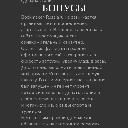
сделана ставка.
БОНУСЫ
Bookmaker-Russia.ru не занимается
организацией и проведением
азартных игр. Вся представленная на
сайте информация носит
ознакомительный характер.
Основные функции и разделы
официального сайта сохранены, а
скорость загрузки увеличилась в разы.
Достаточно заполнить поля с личной
информацией и выбрать желаемую
валюту. В сети интернет не так давно
был запущен интернет-проект,
который позволяет делать ставки в
любое время дня и ночи на очень
многочисленные виды спорта и
турниры.
Бесплатным промокодом можно
обзавестись на сторонних ресурсах,