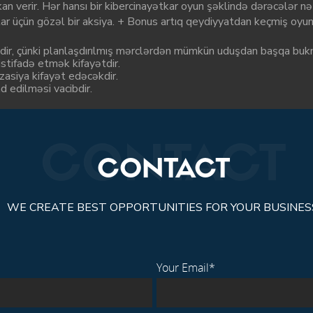
verir. Hər hansı bir kibercinayətkar oyun şəklində dərəcələr nəzə
lar üçün gözəl bir aksiya. + Bonus artıq qeydiyyatdan keçmiş oyunç
əlidir, çünki planlaşdırılmış mərclərdən mümkün uduşdan başqa b
stifadə etmək kifayətdir.
zasiya kifayət edəcəkdir.
d edilməsi vacibdir.
CONTACT
CONTACT
WE CREATE BEST OPPORTUNITIES FOR YOUR BUSINES
Your Email*