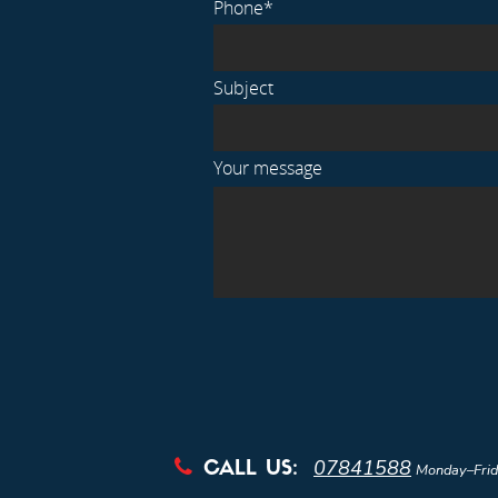
Phone*
Subject
Your message
07841588

CALL US:
Monday–Frid