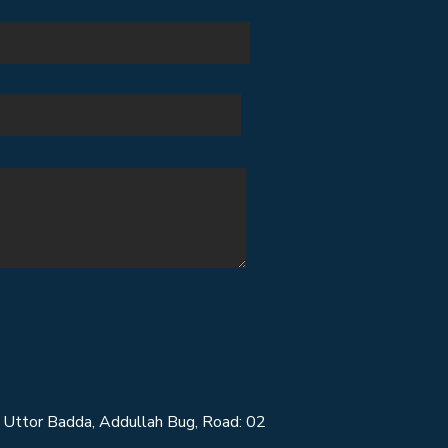
Uttor Badda, Addullah Bug, Road: 02