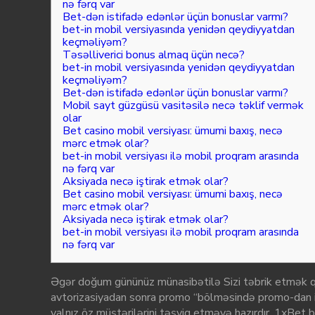
nə fərq var
Bet-dən istifadə edənlər üçün bonuslar varmı?
bet-in mobil versiyasında yenidən qeydiyyatdan
keçməliyəm?
Təsəlliverici bonus almaq üçün necə?
bet-in mobil versiyasında yenidən qeydiyyatdan
keçməliyəm?
Bet-dən istifadə edənlər üçün bonuslar varmı?
Mobil sayt güzgüsü vasitəsilə necə təklif vermək
olar
Bet casino mobil versiyası: ümumi baxış, necə
mərc etmək olar?
bet-in mobil versiyası ilə mobil proqram arasında
nə fərq var
Aksiyada necə iştirak etmək olar?
Bet casino mobil versiyası: ümumi baxış, necə
mərc etmək olar?
Aksiyada necə iştirak etmək olar?
bet-in mobil versiyası ilə mobil proqram arasında
nə fərq var
Əgər doğum gününüz münasibətilə Sizi təbrik etmək q
avtorizasiyadan sonra promo “bölməsində promo-dan ist
yalnız öz müştərilərini təşviq etməyə hazırdır. 1xBet