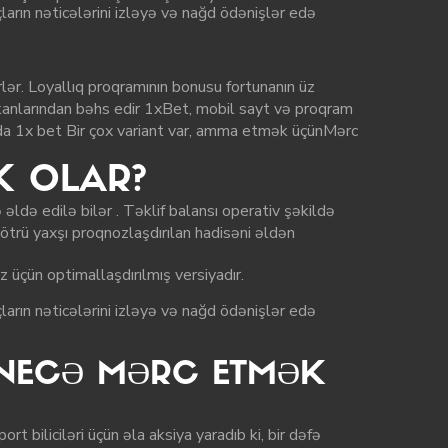
arın nəticələrini izləyə və nağd ödənişlər edə
rlər. Loyallıq proqramının bonusu fortunanın üz
kanlarından bəhs edir 1xBet, mobil sayt və proqram
da 1x bet Bir çox variant var, amma etmək üçünMərc
K OLAR?
əldə edilə bilər . Təklif balansı operativ şəkildə
 ötrü yaxşı proqnozlaşdırılan hadisəni əldən
 üçün optimallaşdırılmış versiyadır.
arın nəticələrini izləyə və nağd ödənişlər edə
, NECƏ MƏRC ETMƏK
iliciləri üçün əla aksiya yaradıb ki, bir dəfə