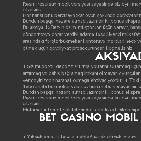
Rəsmi resursun mobil versiyası sayəsində siz eyni mex
bilərsiniz.
Hər hansı bir kibercinayətkar oyun şəklində dərəcələr n
Bundan başqa, nəzərə almaq lazımdır ki, bonus ekspres
Bu aksiya 1xBet-in daimi müştəriləri üçün yarayır, hans
döndərməyə qərar verdiyi adama təsəlliverici mükafat
arasındakı fərqlərbukmeker kontoruvə mərcləri necə y
etmək üçün qeydiyyat prosedurundan keçməlisiniz.
AKSIYA
+ Siz müddətli depozit artırma yollarını axtarmaq üçün 
artırmaq və bahis bağlamaq imkanı olmayan oyunçular üçü
verməyinizdən narahat olmağa ehtiyac yoxdur. + Təklif
1xbetmobi bukmeker veb-saytının mobil versiyasının üst
Bundan başqa, nəzərə almaq lazımdır ki, bonus ekspres
Rəsmi resursun mobil versiyası sayəsində siz eyni mex
bilərsiniz.
Məlumat internet səhifələrində istifadə edildikdə hiperl
BET CASINO MOBIL
+ Yüksək əmsala böyük məbləğlə risk etmək imkanı – ud