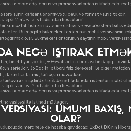
anika ilə mərc edə, bonus və promosyonlardan istifadə edə, matçl
əzərə alınır, kafisent əhəmiyyətli deyil və format yalnız təkdir.
s tipli Mərc və 3-x hadisədən hesablanır.
ılar ki, müxtəlif idman növlərinə ordinar və ekspresslərə bahis edi
 ola bilər. Bu məqalə bukmeker kontorunun mobil versiyasının im
erləşdirmək olar. Bukmeker kontorunun saytının mobil versiyasın
DA NECƏ IŞTIRAK ETMƏ
heç bir ehtiyac yoxdur; + Əvvəlcədən dərəcəsi bir dəqiqə ərzində 
n sərfəlidir. 1xBet-in “etibarlı faiz dərəcəsi” ilə digər matçdan
 şirkətin hər bir müştəri üçün mövcuddur;
ünlüyü az miqdarda trafikdən istifadə edən istənilən mobil cihaz
s tipli Mərc və 3-x hadisədən hesablanır.
anika ilə mərc edə, bonus və promosyonlardan istifadə edə, matçl
ink vasitəsi ilə istinad mütləqdir.
 VERSIYASI: ÜMUMI BAXIŞ
OLAR?
uzduqda mərc hələ də hesaba qayıdacaq; 1xBet BK-nın kibersport b