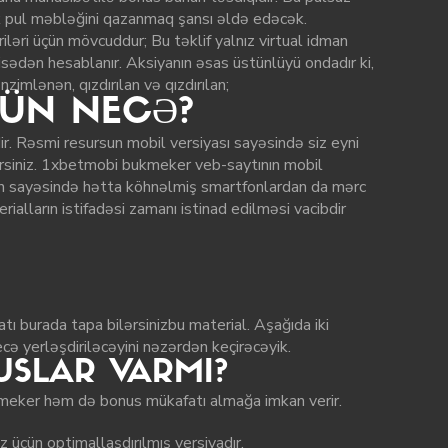
ük pul məbləğini qazanmaq şansı əldə edəcək.
ləri üçün mövcuddur; Bu təklif yalnız virtual idman
isədən hesablanır. Aksiyanın əsas üstünlüyü ondadır ki,
zimlənən, qızdırılan və qızdırılan;
ÇÜN NECƏ?
r. Rəsmi resursun mobil versiyası sayəsində siz eyni
ərsiniz. 1xbetmobi bukmeker veb-saytının mobil
unun sayəsində hətta köhnəlmiş smartfonlardan da mərc
ialların istifadəsi zamanı istinad edilməsi vacibdir
ı burada tapa bilərsinizbu material. Aşağıda iki
 yerləşdiriləcəyini nəzərdən keçirəcəyik.
USLAR VARMI?
ukmeker həm də bonus mükafatı almağa imkan verir.
 üçün optimallaşdırılmış versiyadır.