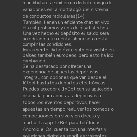
mandibulares exhiben un distinto rango de
variaciones en la morfología del sistema
de conductos radiculares(14).
También, tienen un eficiente chat en vivo
el cual probamos y nos dejó satisfechos.
Una vez hecho el depósito el saldo será
acreditado a tu cuenta, ahora solo resta
cumplir las condiciones.
Inicialmente, dicho éxito solo era visible en
países también europeos, pero esto ha ido
cambiando.
Se ha destacado por ofrecer una
experiencia de apuestas deportivas
integral, con opciones que van desde el
fútbol hasta los deportes electrónicos.
Puedes acceder a 1xBet con su aplicación
diseñada para apuestas deportivas a
todos los eventos deportivos, hacer
apuestas en tiempo real, ver los torneos o
competiciones en vivo y en directo y
mucho. La app 1xBet para teléfonos
Android e iOs, cuenta con una interfaz y
soluciones digitales sencillas y simples.