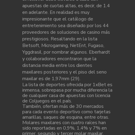
apuestas de cuotas altas, es decir, de 1.4
en adelante. En realidad es muy
impresionante que el catálogo de
entretenimiento sea diseñado por los 44
proveedores de soluciones de casino más
prestigiosos. Resaltando en la lista
Betsoft, Microgaming, NetEnt, Fugaso,
Yggdrasil, por nombrar algunos. Eberhardt
y colaboradores encontraron que la
distancia media entre los dientes
maxilares posteriores y el piso del seno
maxilar es de 1,97mm (29).
La lista de deportes ofrecida por 1xBet es
inmensa, sobrepasa por mucha diferencia la
de cualquier casa de apuestas con licencia
de Coljuegos en el país.
También, ofertan más de 30 mercados
para cada evento deportivo como tarjetas
amarillas, saques de esquina, entre otras.
Molares maxilares con cuatro raíces han
sido reportadas en 0,9%, 1,4% y 7% en
primer, segundo y tercer molar maxilar,