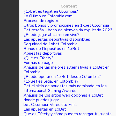
Content
¿1xbet es legal en Colombia?
Lo último en Colombia.com
Proceso de registro
Otros bonos y promociones en 1xbet Colombia
Bet reseña – bono de bienvenida explicado 2023
¿Puedo jugar al casino en vivo?
Las apuestas deportivas disponibles
Seguridad de 1xbet Colombia
Bonos de Depósitos en 1xBet
Apuestas deportivas
¿Qué es Efecty?
Formas de pago
Análisis de las mejores alternativas a 1xBet en
Colombia
¿Puedo operar en 1xBet desde Colombia?
¿1xBet es legal en Colombia?
Bet el sitio de apuestas más nominado en los
International Gaming Awards
Análisis de los sitios web opciones a 1xBet
donde puedes jugar
bet Colombia: Veredicto Final
Las apuestas en 1xBet
Qué es Efecty y cómo puedes recargar tu cuenta