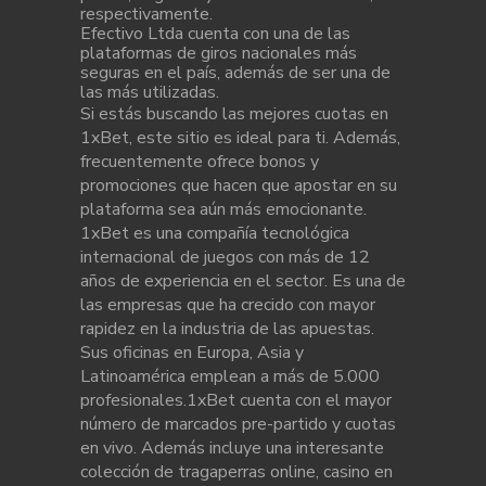
respectivamente.
Efectivo Ltda cuenta con una de las
plataformas de giros nacionales más
seguras en el país, además de ser una de
las más utilizadas.
Si estás buscando las mejores cuotas en
1xBet, este sitio es ideal para ti. Además,
frecuentemente ofrece bonos y
promociones que hacen que apostar en su
plataforma sea aún más emocionante.
1xBet es una compañía tecnológica
internacional de juegos con más de 12
años de experiencia en el sector. Es una de
las empresas que ha crecido con mayor
rapidez en la industria de las apuestas.
Sus oficinas en Europa, Asia y
Latinoamérica emplean a más de 5.000
profesionales.1xBet cuenta con el mayor
número de marcados pre-partido y cuotas
en vivo. Además incluye una interesante
colección de tragaperras online, casino en