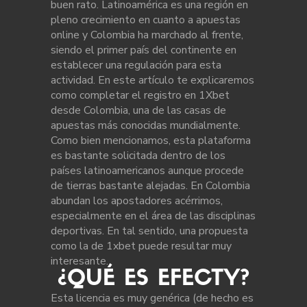
buen rato. Latinoamérica es una región en
pleno crecimiento en cuanto a apuestas
online y Colombia ha marchado al frente,
siendo el primer país del continente en
establecer una regulación para esta
actividad. En este artículo te explicaremos
como completar el registro en 1Xbet
desde Colombia, una de las casas de
apuestas más conocidas mundialmente.
Como bien mencionamos, esta plataforma
es bastante solicitada dentro de los
países latinoamericanos aunque procede
de tierras bastante alejadas. En Colombia
abundan los apostadores acérrimos,
especialmente en el área de las disciplinas
deportivas. En tal sentido, una propuesta
como la de 1xbet puede resultar muy
interesante.
¿QUÉ ES EFECTY?
Esta licencia es muy genérica (de hecho es