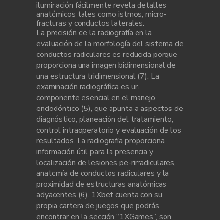
iluminación fácilmente revela detalles
anatómicos tales como istmos, micro-
fracturas y conductos laterales.
La precisión de la radiografía en la
evaluación de la morfología del sistema de
conductos radiculares es reducida porque
proporciona una imagen bidimensional de
una estructura tridimensional (7). La
examinación radiográfica es un
componente esencial en el manejo
endodóntico (5), que apunta a aspectos de
diagnóstico, planeación del tratamiento,
control intraoperatorio y evaluación de los
resultados. La radiografía proporciona
información útil para la presencia y
localización de lesiones pe-rirradiculares,
anatomía de conductos radiculares y la
proximidad de estructuras anatómicas
adyacentes (6). 1Xbet cuenta con su
propia cartera de juegos que podrás
encontrar en la sección “1XGames”, son