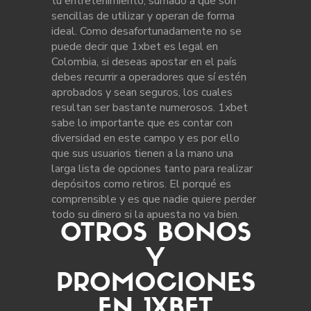
tu entretenimiento, sumado a que son
sencillas de utilizar y operan de forma
ideal. Como desafortunadamente no se
puede decir que 1xbet es legal en
Colombia, si deseas apostar en el país
debes recurrir a operadores que sí estén
aprobados y sean seguros, los cuales
resultan ser bastante numerosos. 1xbet
sabe lo importante que es contar con
diversidad en este campo y es por ello
que sus usuarios tienen a la mano una
larga lista de opciones tanto para realizar
depósitos como retiros. El porqué es
comprensible y es que nadie quiere perder
todo su dinero si la apuesta no va bien.
OTROS BONOS
Y
PROMOCIONES
EN 1XBET