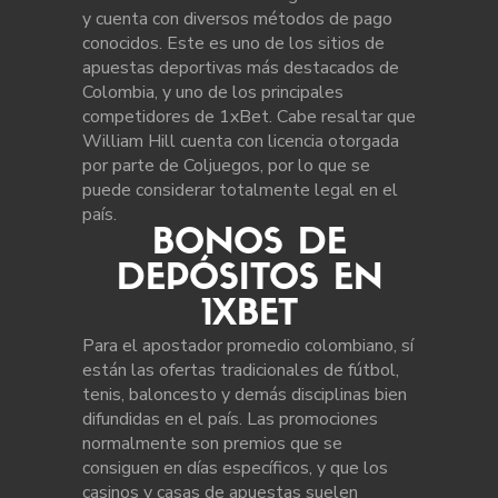
y cuenta con diversos métodos de pago
conocidos. Este es uno de los sitios de
apuestas deportivas más destacados de
Colombia, y uno de los principales
competidores de 1xBet. Cabe resaltar que
William Hill cuenta con licencia otorgada
por parte de Coljuegos, por lo que se
puede considerar totalmente legal en el
país.
BONOS DE
DEPÓSITOS EN
1XBET
Para el apostador promedio colombiano, sí
están las ofertas tradicionales de fútbol,
tenis, baloncesto y demás disciplinas bien
difundidas en el país. Las promociones
normalmente son premios que se
consiguen en días específicos, y que los
casinos y casas de apuestas suelen