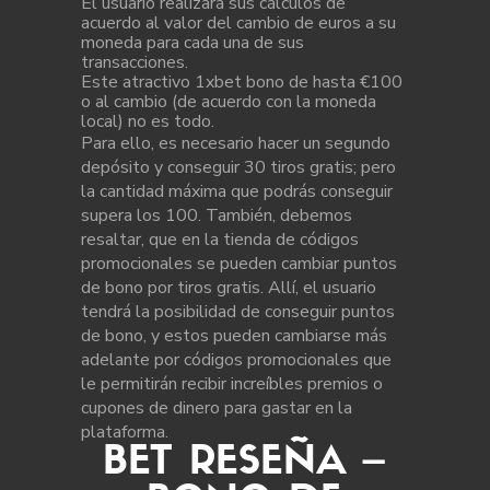
El usuario realizará sus cálculos de
acuerdo al valor del cambio de euros a su
moneda para cada una de sus
transacciones.
Este atractivo 1xbet bono de hasta €100
o al cambio (de acuerdo con la moneda
local) no es todo.
Para ello, es necesario hacer un segundo
depósito y conseguir 30 tiros gratis; pero
la cantidad máxima que podrás conseguir
supera los 100. También, debemos
resaltar, que en la tienda de códigos
promocionales se pueden cambiar puntos
de bono por tiros gratis. Allí, el usuario
tendrá la posibilidad de conseguir puntos
de bono, y estos pueden cambiarse más
adelante por códigos promocionales que
le permitirán recibir increíbles premios o
cupones de dinero para gastar en la
plataforma.
BET RESEÑA –