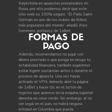
trayectoria en apuestas presenciales en
Rusia, por ello podemos decir que este
sitio web es 100% seguro. “El París Saint-
Germain es uno de los clubes de fútbol
más populares del mundo”, añadió Alex
Sommers, portavoz de 1xBet.
FORMAS DE
PAGO
Además, recomendamos no jugar con
dinero prestado o que ponga en riesgo tu
estabilidad financiera; también sugerimos
evitar ingerir sustancias antes o durante el
proceso de apuesta. Una vez hayas
activado el VPN, deberás abrir la página
de 1xBet y hacer clic en el botón de
registro que aparece en la esquina superior
derecha en color verde. Sin embargo, al no
ser legal en el país, no habrá ninguna
entidad en Colombia que pueda