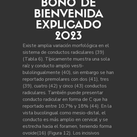
BONO DE
BIENVENIDA
EXPLICADO
2023
Existe amplia variación morfológica en el
sistema de conductos radiculares (39)
(Tabla 6). Típicamente muestra una sola
raíz y conducto amplio vesti-
bulolingualmente (40), sin embargo se han
reportado premolares con dos (41), tres
(39), cuatro (42) y cinco (43) conductos
radiculares. También puede presentar
conducto radicular en forma de C que ha
reportado entre 10,7% y 18% (44). En la
vista bucolingual como mesio-distal, el
conducto es más amplio en cervical y se
estrecha hacia el foramen, teniendo forma
ovoide(16) (Figura 12). Los incisivos