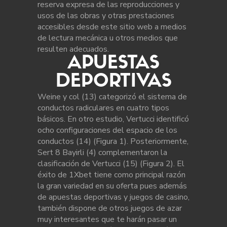
reserva expresa de las reproducciones y
usos de las obras y otras prestaciones
accesibles desde este sitio web a medios
de lectura mecánica u otros medios que
resulten adecuados.
APUESTAS
DEPORTIVAS
Weine y col (13) categorizó el sistema de
conductos radiculares en cuatro tipos
básicos. En otro estudio, Vertucci identificó
ocho configuraciones del espacio de los
conductos (14) (Figura 1). Posteriormente,
Sert 8 Bayirli (4) complementaron la
clasificación de Vertucci (15) (Figura 2). El
éxito de 1Xbet tiene como principal razón
la gran variedad en su oferta pues además
de apuestas deportivas y juegos de casino,
también dispone de otros juegos de azar
muy interesantes que te harán pasar un