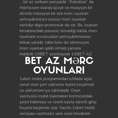
… bir az zərbəni yumşaldır. “Kuboklar” da
müntəzəm olaraq işləyir və müəyyən bir
dövrdə müəyyən bir sıra mərc oyunları
yerləşdirənlərə pulsuz mərc oyunları
verildiyi digər promoslar da var. Bu, əsasən,
hesabınızdakı pulunuz olmadığı halda, mərc
oyunların əvvəlcədən yerləşdirilməsinə
imkan yaradır, lakin hələ də silinməyən
mərc oyunları qalib olmaq şansına
malikdir.1XBET azerbaycan 1XBET AZ
BET AZ MƏRC
OYUNLARI
1xbet mobil proqramından istifadə üçün
zəruri olan şərt yükləmə faylını köçürmək
və yükləməni işə salmaqdır. Onun
vasitəsilə mobil bukmeker kontorundakı
şəxsi kabinəyə və rəsmi sayta sürətli girişi
həyata keçirmək olar. Saytın 1xbet mobil
versiyası vasitəsilə yeni oyun hesabının