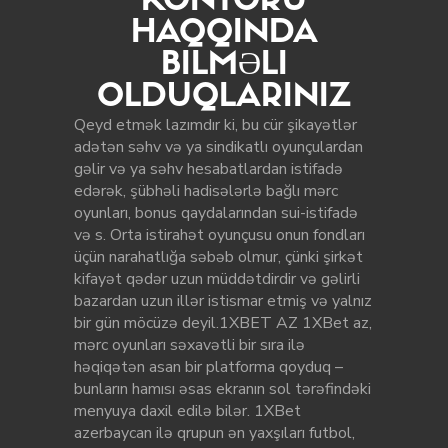
KONTORU
HAQQINDA
BILMƏLI
OLDUQLARINIZ
Qeyd etmək lazımdır ki, bu cür şikayətlər
adətən səhv və ya sindikatlı oyunçulardan
gəlir və ya səhv hesabatlardan istifadə
edərək, şübhəli hadisələrlə bağlı mərc
oyunları, bonus qaydalarından sui-istifadə
və s. Orta istirahət oyunçusu onun fondları
üçün narahatlığa səbəb olmur, çünki şirkət
kifayət qədər uzun müddətdirdir və gəlirli
bazardan uzun illər istismar etmiş və yalnız
bir gün möcüzə deyil.1XBET AZ 1XBet az,
mərc oyunları səxavətli bir sıra ilə
həqiqətən asan bir platforma qoyduq –
bunların hamısı əsas ekranın sol tərəfindəki
menyuya daxil edilə bilər. 1XBet
azerbaycan ilə qrupun ən yaxşıları futbol, ​​