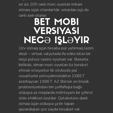
ən azı 200 canlı mərc oyunları imkanı
olması üçün standartdır, onlardan üçü də
canlı axın olunur.
BET MOBI
VERSIYASI
NECƏ IŞLƏYIR
Üzv olmaq üçün hesaba pul yatırmaq lazım
deyil – virtual valyutada ifa edilə bilən bir
neçə pulsuz casino oyunları var. Bununla
birlikdə, idman mərc oyunları ilə hərəkət
etmək istəyənlər ilk növbədə pul
vəsaitlərini yerləşdirməlidirlər.1XBET
azerbaycan 1XBET AZ Bürcün ən böyük
problemlərindən biri şəffaflıqla bağlı
olduqca az miqdarda möhtəşəm bir şöhrət
əldə etdikləri üsuldur. Qələbələrə daxil
olmaq üçün olduqca çətin tapan
qazandıqları çox sayda hesabat var,