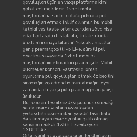
qoyuluşları üçün ən yaxşı platforma kimi
qəbul edilməkdədir. 1xbet mobi
müştərilərinə sadəcə olaraq idmana pul
qoyuluşları etmək təklif olunmur, bu mobil
tətbiqi vasitəsilə onlar azartdan zövq hiss
edə, hərtərəfli dəstək ala, totalizatorda
bəxtlərini sınaya bilərlər. Yüksək əmsallar,
geniş prematç xətti və Live, sürətli pul
çıxartma sayəsində 1xbet mobi öz
müştərilərinin etimadını qazanmışdır. Mobil
bukmeker kontoru vasitəsilə idman
oyunlarına pul qoyuluşları etmək öz bəxtini
sınamağın və adrenalin axını almağın, eyni
zamanda da yaxşı pul qazanmağın ən yaxşı
üsuludur.
Bu, əsasən, hesabınızdakı pulunuz olmadığı
halda, mərc oyunların əvvəlcədən
yerləşdirilməsinə imkan yaradır, lakin hələ
də silinməyən mərc oyunları qalib olmaq
şansına malikdir.1XBET azerbaycan
1XBET AZ
Orta istirahət oyunçusu onun fondları üçün