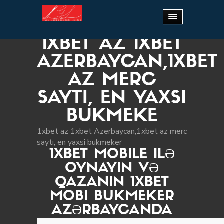
Home
.
1xbet az 1xbet Azerbaycan,1xbet az merc
saytı, en yaxsi bukmeke
1XBET AZ 1XBET
AZERBAYCAN,1XBET
AZ MERC
SAYTI, EN YAXSI
BUKMEKE
1xbet az 1xbet Azerbaycan,1xbet az merc
saytı, en yaxsi bukmeker
1XBET MOBILE ILƏ
OYNAYIN VƏ
QAZANIN 1XBET
MOBI BUKMEKER
AZƏRBAYCANDA