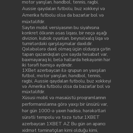
motor yarışları, həndbol, tennis, ragbi,
Aussie qaydaları futbolu, buz xokkeyi və
Amerika futbolu olsa da bazarlar bol və
müxtəlifdir.
Saytın mobil versiyasının bu siyahısına
konkret ölkənin əsas liqası, bir neçə aşağı
divizion, kubok oyunları, beynəlxalq liqa və
turnirlərdəki qarşılaşmalar daxildir.
Qələbələrə daxil olmaq üçün olduqca çətin
tapan qazandıqları çox sayda hesabat var,
baxmayaraq ki, belə hallarda hekayənin hər
iki tərəfi həmişə aydındır.
1XBet azerbaycan ilə qrupun ən yaxşıları
futbol, ​​motor yarışları, həndbol, tennis,
ragbi, Aussie qaydaları futbolu, buz xokkeyi
və Amerika futbolu olsa da bazarlar bol və
müxtəlifdir.
Xüsusi mobil və masaüstü proqramlarının
performanslarına görə yaxşı bir ünsürü var,
hər gün 1000-ə yaxın hadisə, hərəkətləri
sürətli tempolu və təzə tutur.1XBET
azerbaycan 1XBET AZ Bu gün ən aparıcı
xidmət təminatçıları kimi olduğu kimi,