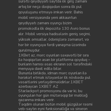
sürətli qeydiyyatı saytda ilk giriş zamanı
artıq bir neçə dəqiqədən sonra ilk pul
qoyuluşunu etməyə imkan verir. Bahis
mobil versiyasında yeni akkauntun
qeydiyyatı zamanı oyunçu bizim
promokodla ilk depozitə 130 Avro bonus
alır. Mobil versiya hadisələrin geniş seçimi,
yüksək əmsallar, ödənişlərə zəmanət, və
hər bir oyunçuya fərdi yanaşma üzərində
qurulmuşdur.
1XBet az, mərc oyunları səxavətli bir sıra
ilə həqiqətən asan bir platforma qoyduq –
bunların hamısı əsas ekranın sol tərəfindəki
menyuya daxil edilə bilər.
Bununla birlikdə, idman mərc oyunları ilə
hərəkət etmək istəyənlər ilk növbədə pul
vəsaitlərini yerləşdirməlidirlər.1XBET
azerbaycan 1XBET AZ
StarJackpot promosyonu da var ki, bu
oyunçuları hər gün mütərəqqi bir məbləğ
qazanma imkanı verir.
Təqdim olunan bütün mobil güzgülər rəsmi
veb-saytın eyni funksionallığa və sinxron