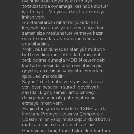
oyunlarına pul qoyuluşları etməyə,
totalizatorda oynamağa, kazinoda slotlar
işlətməyə, TV-oyunlarda iştirak etməyə
imkan verir.
Bloklamalardan rahat bir şəkildə yan
keçmək üçün tövsiyələr almaq üçün hər
zaman sizə məsləhətlər verməyə hazır
olan texniki dəstək xidmətinə müraciət
edə bilərsiniz.
Mobil bütün dünyadan olan yüz minlərlə
betterin diqqətini cəlb edə bilmiş mobil
tətbiqetmə olmaqla MDB ölkələrindəki
kontorlar arasında idman oyunlarına pul
qoyuluşları üçün ən yaxşı platforma kimi
qəbul edilməkdədir.
Saytın 1xbet mobil versiyası vasitəsilə
yeni oyun hesabının sürətli qeydiyyatı
saytda ilk giriş zamanı artıq bir neçə
dəqiqədən sonra ilk pul qoyuluşunu
etməyə imkan verir.
Həqiqətən çox önəmlidir ki, 1XBet az də
İngiltərə Premyer Liqası və Çempionlar
Liqası kimi ən yaxşı müsabiqələrdəki bütün
matçlar üçün axınları tapa bilərsiniz.
Gördüyünüz kimi, 1xbet bukmeker kontoru