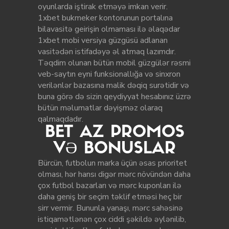
oyunlarda iştirak etməyə imkan verir.
1xbet bukmeker kontorunun portalına
bilavasitə geirişin olmaması ilə əlaqədar
1xbet mobi versiya güzgüsü adlanan
vasitədən istifadəyə əl atmaq lazımdır.
Təqdim olunan bütün mobil güzgülər rəsmi
veb-saytın eyni funksionallığa və sinxron
verilənlər bazasına malik dəqiq surətidir və
buna görə də sizin qeydiyyat hesabınız üzrə
bütün məlumatlar dəyişməz olaraq
qalmaqdadır.
BET AZ PROMOS
VƏ BONUSLAR
Bürcün, futbolun marka üçün əsas prioritet
olması, hər hansı digər mərc növündən daha
çox futbol bazarları və mərc kuponları ilə
daha geniş bir seçim təklif etməsi heç bir
sirr vermir. Bununla yanaşı, mərc sahəsinə
istiqamətlənən çox ciddi şəkildə əylənilib,