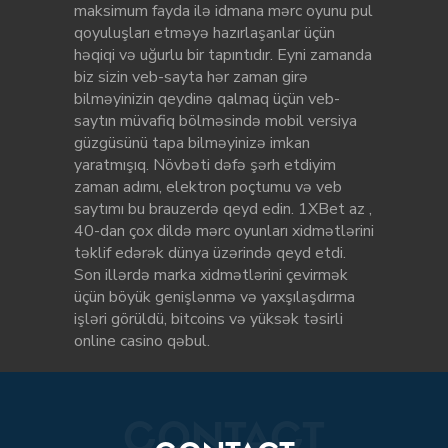
maksimum fayda ilə idmana mərc oyunu pul
qoyuluşları etməyə hazırlaşanlar üçün
həqiqi və uğurlu bir tapıntıdır. Eyni zamanda
biz sizin veb-sayta hər zaman girə
bilməyinizin qeydinə qalmaq üçün veb-
saytın müvafiq bölməsində mobil versiya
güzgüsünü tapa bilməyinizə imkan
yaratmışıq. Növbəti dəfə şərh etdiyim
zaman adımı, elektron poçtumu və veb
saytımı bu brauzerdə qeyd edin. 1XBet az ,
40-dan çox dildə mərc oyunları xidmətlərini
təklif edərək dünya üzərində qeyd etdi.
Son illərdə marka xidmətlərini çevirmək
üçün böyük genişlənmə və yaxşılaşdırma
işləri görüldü, bitcoins və yüksək təsirli
online casino qəbul.
CONTACT