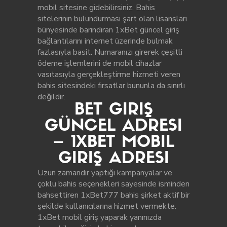
mobil sitesine gidebilirsiniz. Bahis
sitelerinin bulundurması şart olan lisansları
bünyesinde barındıran 1xBet güncel giriş
bağlantılarını internet üzerinde bulmak
fazlasıyla basit. Numaranızı girerek çeşitli
ödeme işlemlerini de mobil cihazlar
vasıtasıyla gerçekleştirme hizmeti veren
bahis sitesindeki fırsatlar bununla da sınırlı
değildir.
BET GIRIŞ
GÜNCEL ADRESI
– 1XBET MOBIL
GIRIŞ ADRESI
Uzun zamandır yaptığı kampanyalar ve
çoklu bahis seçenekleri sayesinde isminden
bahsettiren 1xBet777 bahis şirket aktif bir
şekilde kullanıcılarına hizmet vermekte.
1xBet mobil giriş yaparak yanınızda