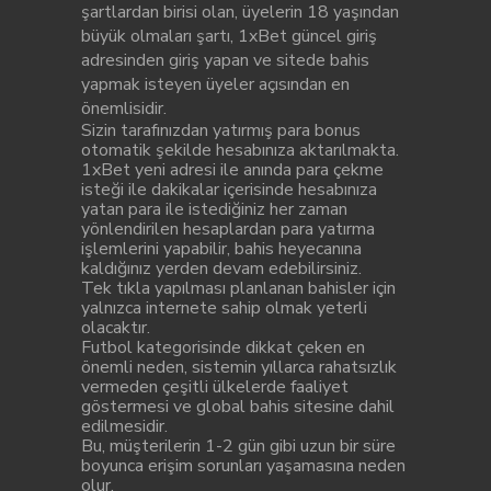
şartlardan birisi olan, üyelerin 18 yaşından
büyük olmaları şartı, 1xBet güncel giriş
adresinden giriş yapan ve sitede bahis
yapmak isteyen üyeler açısından en
önemlisidir.
Sizin tarafınızdan yatırmış para bonus
otomatik şekilde hesabınıza aktarılmakta.
1xBet yeni adresi ile anında para çekme
isteği ile dakikalar içerisinde hesabınıza
yatan para ile istediğiniz her zaman
yönlendirilen hesaplardan para yatırma
işlemlerini yapabilir, bahis heyecanına
kaldığınız yerden devam edebilirsiniz.
Tek tıkla yapılması planlanan bahisler için
yalnızca internete sahip olmak yeterli
olacaktır.
Futbol kategorisinde dikkat çeken en
önemli neden, sistemin yıllarca rahatsızlık
vermeden çeşitli ülkelerde faaliyet
göstermesi ve global bahis sitesine dahil
edilmesidir.
Bu, müşterilerin 1-2 gün gibi uzun bir süre
boyunca erişim sorunları yaşamasına neden
olur.