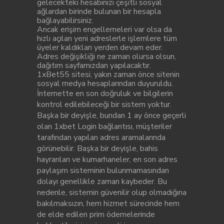
gelecekteki hesabınızı çeşitli sosyal
ağlardan birinde bulunan bir hesapla
bağlayabilirsiniz.
Ancak erişim engellemeleri var olsa da
hızlı açılan yeni adreslerle işlemlere tüm
üyeler kaldıkları yerden devam eder.
Adres değişikliği ne zaman olursa olsun,
dağıtım sayfamızdan yapılacaktır.
1xBet55 sitesi, yakın zaman önce sitenin
sosyal medya hesaplarından duyuruldu.
İnternette en son doğruluk ve bilgilerin
kontrol edilebileceği bir sistem yoktur.
Başka bir deyişle, bundan 1 ay önce geçerli
olan 1xbet Login bağlantısı, müşteriler
tarafından yapılan adres aramalarında
görünebilir. Başka bir deyişle, bahis
hayranları ve kumarhaneler, en son adres
paylaşım sisteminin bulunmamasından
dolayı genellikle zaman kaybeder. Bu
nedenle, sistemin güvenilir olup olmadığına
bakılmaksızın, hem hizmet sürecinde hem
de elde edilen prim ödemelerinde