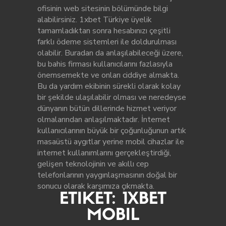
ofisinin web sitesinin bölümünde bilgi
alabilirsiniz. 1xbet Türkiye üyelik
tamamladıktan sonra hesabınızı çeşitli
farklı ödeme sistemleri ile doldurulması
olabilir. Buradan da anlaşılabileceği üzere,
bu bahis firması kullanıcılarını fazlasıyla
önemsemekte ve onları ciddiye almakta.
Bu da yardım ekibinin sürekli olarak kolay
bir şekilde ulaşılabilir olması ve neredeyse
dünyanın bütün dillerinde hizmet veriyor
olmalarından anlaşılmaktadır. İnternet
kullanıcılarının büyük bir çoğunluğunun artık
masaüstü aygıtlar yerine mobil cihazlar ile
internet kullanımlarını gerçekleştirdiği,
gelişen teknolojinin ve akıllı cep
telefonlarının yaygınlaşmasının doğal bir
sonucu olarak karşımıza çıkmakta.
ETIKET: 1XBET
MOBIL