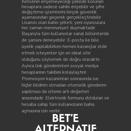
Kimsenin erişemeyeceği şekilde korunan
hesaplara sadece sahibi erişebilir ve şifre
değiştirme işlemlerini birçok güvenlik
aşamasından geçerek gerçekleştirebilir.
Lisanslı olan bahis şirketi, yeni oyunculara
her zaman memnuniyet duymaktadır.
Başarıyla tüm kullanıcılar sanal bölümlerde
de şansını deneyebilir. E-posta ile bile
üyelik yapılabilirken hemen kazançlar elde
etmek isteyenler için en ideal site
olduğunu söylemek de doğru olacaktır.
Ayrıca link gönderimleri sosyal medya
hesaplarının takibini kolaylaştırır.
Promosyon kazanımları sonrasında ise
hiçbir bildirim olmadan otomatik gönderim
yapılması da sitenin artı değerleri
arasındadır. Elektronik formunu dolduran ve
hesaba sahip tüm kullanıcıların bahis
açmasına izin verilir.
BET’E
ALTERNATIF