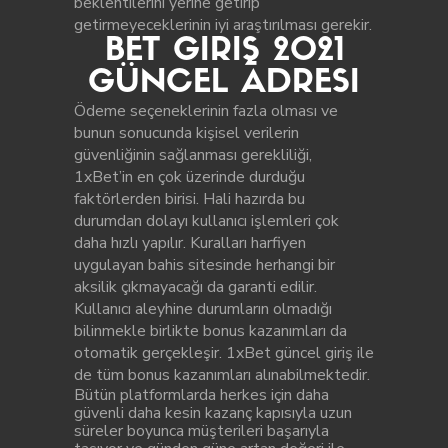
beklentilerini yerine getirip
getirmeyeceklerinin iyi araştırılması gerekir.
BET GIRIŞ 2021
GÜNCEL ADRESI
Ödeme seçeneklerinin fazla olması ve
bunun sonucunda kişisel verilerin
güvenliğinin sağlanması gerekliliği,
1xBet’in en çok üzerinde durduğu
faktörlerden birisi. Hali hazırda bu
durumdan dolayı kullanıcı işlemleri çok
daha hızlı yapılır. Kuralları harfiyen
uygulayan bahis sitesinde herhangi bir
aksilik çıkmayacağı da garanti edilir.
Kullanıcı aleyhine durumların olmadığı
bilinmekle birlikte bonus kazanımları da
otomatik gerçekleşir. 1xBet güncel giriş ile
de tüm bonus kazanımları alınabilmektedir.
Bütün platformlarda herkes için daha
güvenli daha kesin kazanç kapısıyla uzun
süreler boyunca müşterileri başarıyla