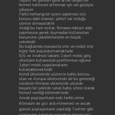
taşıyor ve günden güne artan değeri ile
hizmet kalitesini arttırmak için var gücüyle
çalışıyor.
Farklı herhangi bir işlem yapılması söz
konusu dahi olamaz, şirket var olduğu
sürece olmayacaktır.
Aldığı bu tam notlar, firmanın reklam dahi
yapmasına gerek duymadan kullanıcıları
bünyesine çekebilmesinin en büyük
sebebidir.
Bu bağlamda masaüstü site ve mobil site
hiçbir fark bulundurmamaktadır.
İOS ve Android tabanlı 1xbet mobil giriş
cihazların kullanıcıları platformları uğruna
1xbet mobil uygulamalarını
kullanabilmektedir.
Kendi ülkelerinde yüzlerce bahis bürosu
olan ve Avrupa ülkelerinde de bu geleneği
sürdüren firmanın ülkemizde yıllardır
başarılı bir şekilde sanal bahis sitesi olarak
hizmet verdiği bilinmektedir.
Ancak paylaşımların eski tarihli olma
ihtimalini de göz ardı etmemeli ve ancak
güncel paylaşımların yapıldığı Twitter gibi
sitelerden takipleri gerçekleştirmelisiniz.