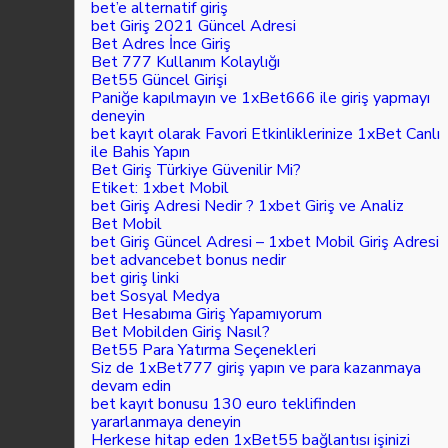
bet’e alternatif giriş
bet Giriş 2021 Güncel Adresi
Bet Adres İnce Giriş
Bet 777 Kullanım Kolaylığı
Bet55 Güncel Girişi
Paniğe kapılmayın ve 1xBet666 ile giriş yapmayı
deneyin
bet kayıt olarak Favori Etkinliklerinize 1xBet Canlı
ile Bahis Yapın
Bet Giriş Türkiye Güvenilir Mi?
Etiket: 1xbet Mobil
bet Giriş Adresi Nedir ? 1xbet Giriş ve Analiz
Bet Mobil
bet Giriş Güncel Adresi – 1xbet Mobil Giriş Adresi
bet advancebet bonus nedir
bet giriş linki
bet Sosyal Medya
Bet Hesabıma Giriş Yapamıyorum
Bet Mobilden Giriş Nasıl?
Bet55 Para Yatırma Seçenekleri
Siz de 1xBet777 giriş yapın ve para kazanmaya
devam edin
bet kayıt bonusu 130 euro teklifinden
yararlanmaya deneyin
Herkese hitap eden 1xBet55 bağlantısı işinizi