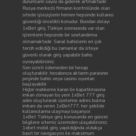
durumların sayısı da giderek artmaktadır.
Rusya merkezli firmanın kontrolünde olan
sitede işleyişlerin hemen hepsinde kullanıcı
güvenliği öncelikli konudur. Bundan dolayı
1xBet giriş Türkiye sonrasında var olan
işlemlerin hepsinde bir sınırlandırma
olmamaktadır. Sanal bahislerin en çok
tercih edildiği bu zamanlar da siteye
güvenli olarak giriş yapabilir bahis
oynayabilirsiniz.
Sen ücreti ödemeden bir hesap
oluşturabilir, hesabınıza aktarım parasının
peşinde bahis veya casino oyunları
başlayabilir.
Hiçbir mahkeme kararı ile kapatılmasına
imkan olmayan bu yeni 1xBet 777 giriş
adını oluşturarak üyelerine adres bulma
imkanı da veren 1xBet777, her şekilde
kullanıcılarına ulaşmayı başarıyor.
1xBet Türkiye giriş konusunda en güncel
bilgilere sitemiz üzerinden ulaşabilirsiniz.
1xbet mobil giriş yapıldığında oldukça
basit bir navigasyon ile maksimum