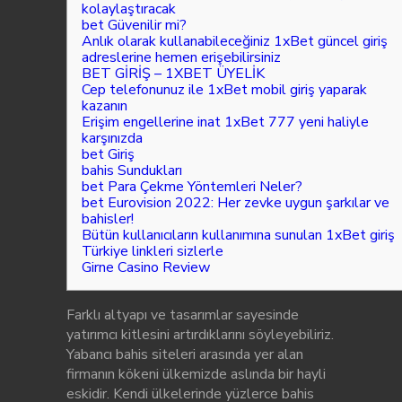
kolaylaştıracak
bet Güvenilir mi?
Anlık olarak kullanabileceğiniz 1xBet güncel giriş
adreslerine hemen erişebilirsiniz
BET GİRİŞ – 1XBET ÜYELİK
Cep telefonunuz ile 1xBet mobil giriş yaparak
kazanın
Erişim engellerine inat 1xBet 777 yeni haliyle
karşınızda
bet Giriş
bahis Sundukları
bet Para Çekme Yöntemleri Neler?
bet Eurovision 2022: Her zevke uygun şarkılar ve
bahisler!
Bütün kullanıcıların kullanımına sunulan 1xBet giriş
Türkiye linkleri sizlerle
Girne Casino Review
Farklı altyapı ve tasarımlar sayesinde
yatırımcı kitlesini artırdıklarını söyleyebiliriz.
Yabancı bahis siteleri arasında yer alan
firmanın kökeni ülkemizde aslında bir hayli
eskidir. Kendi ülkelerinde yüzlerce bahis