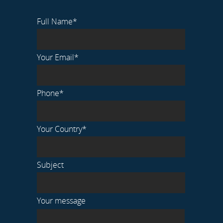
Full Name*
Your Email*
Phone*
Your Country*
Subject
Your message