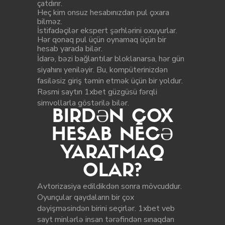
çatdırır.
Heç kim onsuz hesabınızdan pul çıxara
bilməz.
İstifadəçilər ekspert şərhlərini oxuyurlar.
Hər qonaq pul üçün oynamaq üçün bir
hesab yarada bilər.
İdarə, bəzi bağlantılar bloklanarsa, hər gün
siyahını yeniləyir. Bu, kompüterinizdən
fasiləsiz giriş təmin etmək üçün bir yoldur.
Rəsmi saytın 1xbet güzgüsü fərqli
simvollarla göstərilə bilər.
BIRDƏN ÇOX
HESAB NECƏ
YARATMAQ
OLAR?
Avtorizasiya edildikdən sonra mövcuddur.
Oyunçular qaydaların bir çox
dəyişməsindən birini seçirlər. 1xbet veb
sayt minlərlə insan tərəfindən sınaqdan