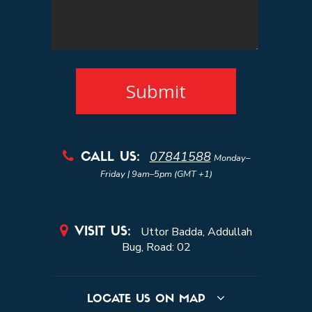
07841588

CALL US:
Monday–
Friday | 9am–5pm (GMT +1)

Uttor Badda, Addullah
VISIT US:
Bug, Road: 02
LOCATE US ON MAP