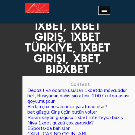
Home
.
1xBet, 1xbet Giriş, 1xbet Türkiye, 1xbet
Girişi, XBET, Birxbet
1XBET, 1XBET
GIRIŞ, 1XBET
TÜRKIYE, 1XBET
GIRIŞI, XBET,
BIRXBET
Content
Depozit və ödəmə üsulları 1xbetdə mövcuddur
bet, Rusiyadan bahis şirkətidir. 2007 ci ildə əsası
qoyulmuşdur.
Birdən çox hesab necə yaratmaq olar?
bet güzgü: Giriş üçün bütün yollar
Rəsmi saytın güzgüsü 1xbet: interfeysə baxış
Niyə 1xbet güzgü çox zəruridir?
ESports-da bahislər
CANLI CASİNO OYUNLARI