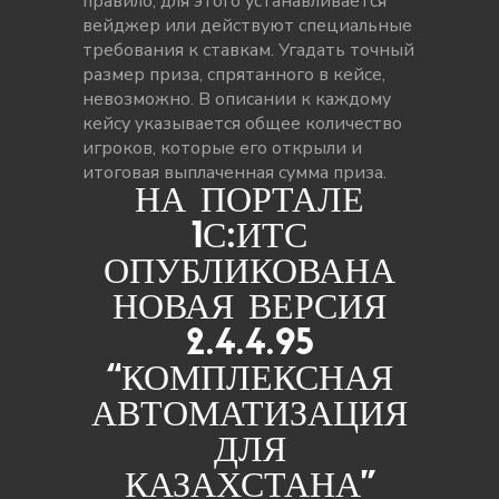
правило, для этого устанавливается
вейджер или действуют специальные
требования к ставкам. Угадать точный
размер приза, спрятанного в кейсе,
невозможно. В описании к каждому
кейсу указывается общее количество
игроков, которые его открыли и
итоговая выплаченная сумма приза.
НА ПОРТАЛЕ
1С:ИТС
ОПУБЛИКОВАНА
НОВАЯ ВЕРСИЯ
2.4.4.95
“КОМПЛЕКСНАЯ
АВТОМАТИЗАЦИЯ
ДЛЯ
КАЗАХСТАНА”