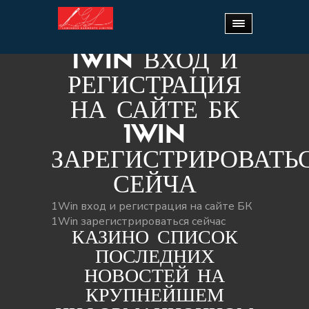
Home
.
1Win вход и регистрация на сайте БК
1Win зарегистрироваться сейча
1WIN ВХОД И
РЕГИСТРАЦИЯ
НА САЙТЕ БК
1WIN
ЗАРЕГИСТРИРОВАТЬ
СЕЙЧА
1Win вход и регистрация на сайте БК
1Win зарегистрироваться сейчас
КАЗИНО СПИСОК
ПОСЛЕДНИХ
НОВОСТЕЙ НА
КРУПНЕЙШЕМ