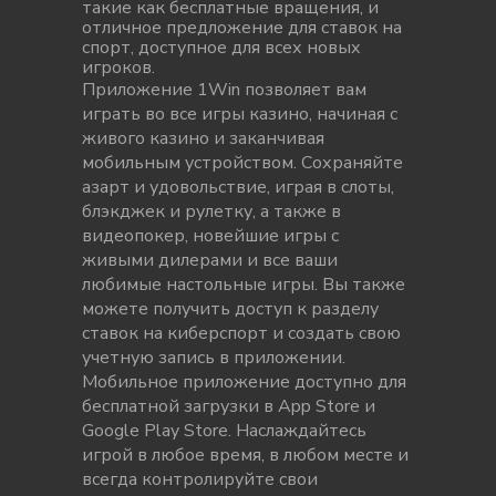
такие как бесплатные вращения, и
отличное предложение для ставок на
спорт, доступное для всех новых
игроков.
Приложение 1Win позволяет вам
играть во все игры казино, начиная с
живого казино и заканчивая
мобильным устройством. Сохраняйте
азарт и удовольствие, играя в слоты,
блэкджек и рулетку, а также в
видеопокер, новейшие игры с
живыми дилерами и все ваши
любимые настольные игры. Вы также
можете получить доступ к разделу
ставок на киберспорт и создать свою
учетную запись в приложении.
Мобильное приложение доступно для
бесплатной загрузки в App Store и
Google Play Store. Наслаждайтесь
игрой в любое время, в любом месте и
всегда контролируйте свои