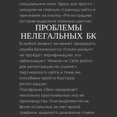
специальном поле. Здесь все просто –
заходим на главную страницу сайта и
нажимаем на кнопку «Регистрация»,
которая выделена зеленым цветом.
ПРОБЛЕМЫ
НЕЛЕГАЛЬНЫХ БК
В любой момент ее может проверить
служба безопасности. И если аккаунт
не пройдет верификацию, его
заблокируют. Можно на 1Win войти
для регистрации по ссылке с
партнерского сайта и теми же
способами пройти быструю
регистрацию.
Платформа 1Вин предлагает
несколько оригинальных игр ее
производства. Они выделяются на
фоне остальных за счет яркой
графики, широкого диапазона ставок