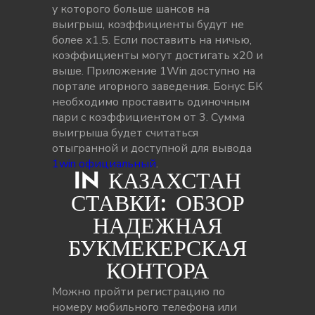
у которого больше шансов на
выигрыш, коэффициенты будут не
более х1.5. Если поставить на ничью,
коэффициенты могут достигать х20 и
выше. Приложение 1Win доступно на
портале игорного заведения. Бонус БК
необходимо проставить одиночным
пари с коэффициентом от 3. Сумма
выигрыша будет считаться
отыгранной и доступной для вывода
1win официальный
.
IN КАЗАХСТАН
СТАВКИ: ОБЗОР
НАДЕЖНАЯ
БУКМЕКЕРСКАЯ
КОНТОРА
Можно пройти регистрацию по
номеру мобильного телефона или