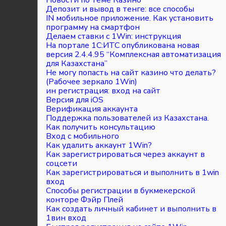
Новости по теме Казино
Депозит и вывод в тенге: все способы
IN мобильное приложение. Как установить
программу на смартфон
Делаем ставки с 1Win: инструкция
На портале 1С:ИТС опубликована новая
версия 2.4.4.95 “Комплексная автоматизация
для Казахстана”
Не могу попасть на сайт казино что делать?
(Рабочее зеркало 1Win)
ин регистрация: вход на сайт
Версия для iOS
Верификация аккаунта
Поддержка пользователей из Казахстана.
Как получить консультацию
Вход с мобильного
Как удалить аккаунт 1Win?
Как зарегистрироваться через аккаунт в
соцсети
Как зарегистрироваться и выполнить в 1win
вход
Способы регистрации в букмекерской
конторе Фэйр Плей
Как создать личный кабинет и выполнить в
1вин вход