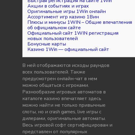
Быстрая регистрация на сайте 1Win
Акции в событиях и играх
Оригинальные игры 1Win онлайн
Ассортимент игр казино 1Вин
Плюсы и минусы 1WIN – Общие впечатления
об официальном сайте
Официальный сайт 1WIN регистрация
новых пользователей
Бонусные карты
Казино 1Win — официальный сайт
В ней отображаются исходы раундов
всех пользователей. Также
предусмотрен онлайн-чат в нем
можно общаться с игроками.
Разнообразие игровых автоматов в
каталоге казино впечатляет здесь
можно найти не только привычные
слоты, но и crash games, live игры с
дилерами, оригинальные автоматы.
Весь игровой софт сертифицирован и
представлен от популярных