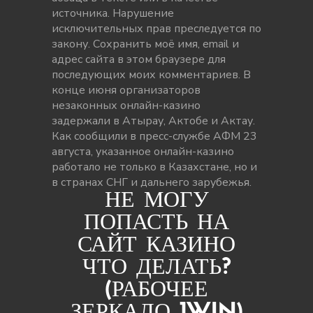
источника. Нарушение
исключительных прав преследуется по
закону. Сохранить моё имя, email и
адрес сайта в этом браузере для
последующих моих комментариев. В
конце июня организаторов
незаконных онлайн-казино
задержали в Атырау, Актобе и Актау.
Как сообщили в пресс-службе АФМ 23
августа, указанное онлайн-казино
работало не только в Казахстане, но и
в странах СНГ и дальнего зарубежья.
НЕ МОГУ
ПОПАСТЬ НА
САЙТ КАЗИНО
ЧТО ДЕЛАТЬ?
(РАБОЧЕЕ