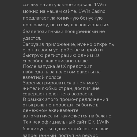
ссылку на актуальное зеркало 1Win
можно на нашем сайте. 1Win Casino
предлагает лаконичную бонусную
программу, поэтому воспользоваться
бездепозитными поощрениями не
удастся.
Загрузив приложение, нужно открыть
его на своем устройстве и пройти
быструю регистрацию одним из
способов, как описано выше.
После запуска JetX предстоит
наблюдать за полетом ракеты на
взлетной полосе.
Зарегистрироваться в нем могут
жители любых стран, достигшие
совершеннолетнего возраста.
В рамках этого промо-предложения
отыгрыш не проводится бонус в
денежном эквиваленте
автоматически начисляется на баланс.
Так как официальный сайт БК 1WIN
блокируется в доменной зоне ru, как
запрещенный, доступ на ресурс