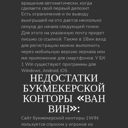
вращения автоматически, когда
сделаете свой первый депозит.
Есть ограничения и по выводу
выигрышей на это дается несколько
секунд до начала следующей гонки.
Для этого на указанную почту придет
письмо со ссылкой. Также в 1Вин вход
для регистрации можно выполнить
через мобильную версию зеркала или
же приложение для смартфонов. У БК
1 Win существуют программы для
Windows, Android, iOS.
НЕДОСТАТКИ
БУКМЕКЕРСКОЙ
КОНТОРЫ «ВАН
ВИН»:
Сайт букмекерской конторы 1WIN
пользуется спросом у игроков из