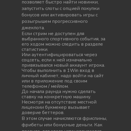
позволяет быстро найти новинки,
запустить слоты с опцией покупки
бонусов или активировать игры с
розыгрышем прогрессивного
джекпота.
Если стрим не доступен для
выбранного спортивного события, за
его ходом можно следить в разделе
статистики.
Или аутентифицироваться через
соцсеть, если к ней изначально
привязывался новый аккаунт игрока.
Чтобы выполнить в 1Win вход в
личный кабинет, надо войти на сайт
или в приложение под своим
телефоном / мейлом.
До начала раунда нужно сделать
ставку на конкретную машину.
Несмотря на отсутствие местной
лицензии букмекер вызывает
доверие беттеров.
В этом случае начисляются фриспины,
фрибеты или бонусные деньги. Как