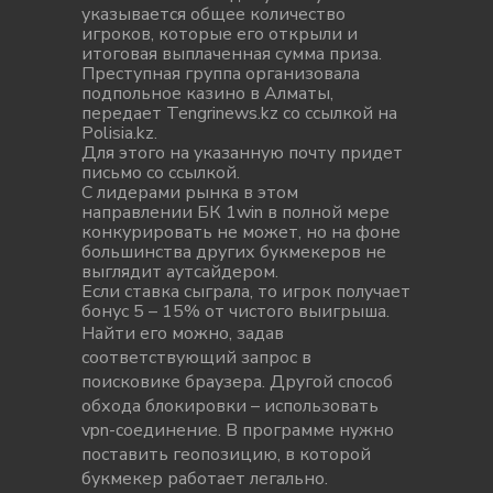
указывается общее количество
игроков, которые его открыли и
итоговая выплаченная сумма приза.
Преступная группа организовала
подпольное казино в Алматы,
передает Tengrinews.kz со ссылкой на
Polisia.kz.
Для этого на указанную почту придет
письмо со ссылкой.
С лидерами рынка в этом
направлении БК 1win в полной мере
конкурировать не может, но на фоне
большинства других букмекеров не
выглядит аутсайдером.
Если ставка сыграла, то игрок получает
бонус 5 – 15% от чистого выигрыша.
Найти его можно, задав
соответствующий запрос в
поисковике браузера. Другой способ
обхода блокировки – использовать
vpn-соединение. В программе нужно
поставить геопозицию, в которой
букмекер работает легально.