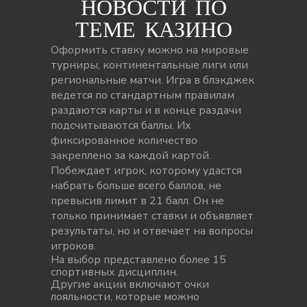
НОВОСТИ ПО
ТЕМЕ КАЗИНО
Оформить ставку можно на мировые
турниры, континентальные лиги или
региональные матчи. Игра в блэкджек
ведется по стандартным правилам
раздаются карты и в конце раздачи
подсчитываются баллы. Их
фиксированное количество
закреплено за каждой картой.
Побеждает игрок, которому удастся
набрать больше всего баллов, не
превысив лимит в 21 балл. Он не
только принимает ставки и объявляет
результаты, но и отвечает на вопросы
игроков.
На выбор представлено более 15
спортивных дисциплин.
Другие акции включают очки
лояльности, которые можно