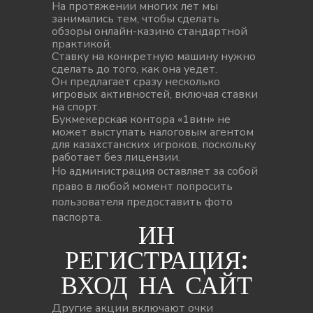
На протяжении многих лет мы
занимались тем, чтобы сделать
обзоры онлайн-казино стандартной
практикой.
Ставку на конкретную машину нужно
сделать до того, как она уедет.
Он предлагает сразу несколько
игровых активностей, включая ставки
на спорт.
Букмекерская контора «1вин» не
может выступать налоговым агентом
для казахстанских игроков, поскольку
работает без лицензии.
Но администрация оставляет за собой
право в любой момент попросить
пользователя предоставить фото
паспорта.
ИН
РЕГИСТРАЦИЯ:
ВХОД НА САЙТ
Другие акции включают очки