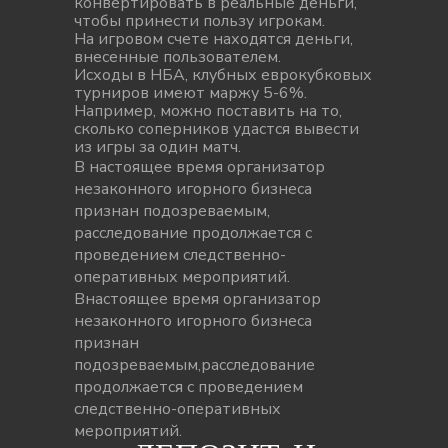
конвертировать в реальные деньги,
чтобы принести пользу игрокам.
На игровом счете находятся деньги,
внесенные пользователем.
Исходы в НБА, клубных еврокубковых
турниров имеют маржу 5-6%.
Например, можно поставить на то,
сколько соперников удастся вывести
из игры за один матч.
В настоящее время организатор
незаконного игорного бизнеса
признан подозреваемым,
расследование продолжается с
проведением следственно-
оперативных мероприятий.
Внастоящее время организатор
незаконного игорного бизнеса
признан
подозреваемым,расследование
продолжается с проведением
следственно-оперативных
мероприятий.