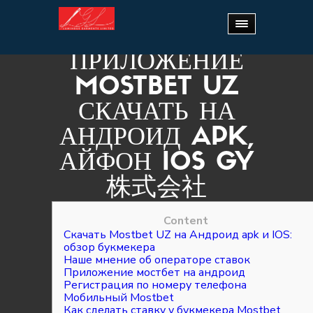
Home
.
Приложение Mostbet UZ скачать на
Андроид APK, Айфон IOS GY株式会社
ПРИЛОЖЕНИЕ
MOSTBET UZ
СКАЧАТЬ НА
АНДРОИД APK,
АЙФОН IOS GY
株式会社
Content
Скачать Mostbet UZ на Андроид apk и IOS:
обзор букмекера
Наше мнение об операторе ставок
Приложение мостбет на андроид
Регистрация по номеру телефона
Мобильный Mostbet
Как сделать ставку у букмекера Mostbet