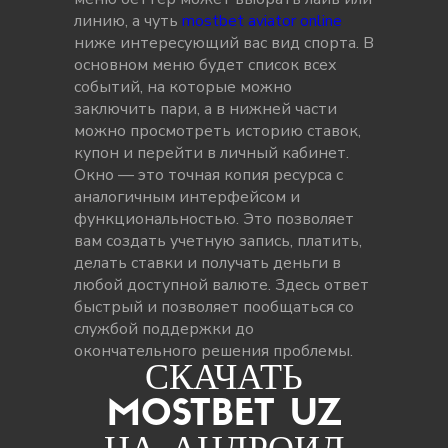
линию, а чуть
mostbet aviator online
ниже интересующий вас вид спорта. В
основном меню будет список всех
событий, на которые можно
заключить пари, а в нижней части
можно просмотреть историю ставок,
купон и перейти в личный кабинет.
Окно — это точная копия ресурса с
аналогичным интерфейсом и
функциональностью. Это позволяет
вам создать учетную запись, платить,
делать ставки и получать деньги в
любой доступной валюте. Здесь ответ
быстрый и позволяет пообщаться со
службой поддержки до
окончательного решения проблемы.
СКАЧАТЬ
MOSTBET UZ