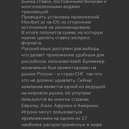
рынка ставок, постоянными бонусам и
многочисленными видами
транзакций.
Проводить установку приложений
Mostbet uz на iOS из сторонних
источников не рекомендовано.
В итоге получится сумма, на которую
нужно сделать ставку экспресс
формата.
Русский язык доступен для выбора,
что делает приложение удобным для
российских пользователей. Букмекер
изначально был ориентирован на
рынок России – и стран СНГ, так что
это не должно удивлять. Сейчас
компания является одной из ведущей
на мировом рынке, её услугами
пользуются во многих странах
Европы, Азии, Африки и Америки.
Игроки могут пользоваться
приложением на одном из 17
наиболее распространённых в мире