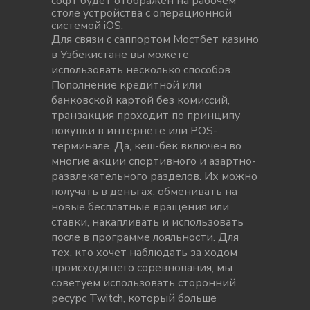
софт будет отображён на рабочем
столе устройства с операционной
системой iOS.
Для связи с саппортом Мостбет казино
в Узбекистане вы можете
использовать несколько способов.
Пополнение кредитной или
банковской картой без комиссий,
транзакция проходит по принципу
покупки в интернете или POS-
терминале. Да, кеш-бек включен во
многие акции спортивного и азартно-
развлекательного разделов. Их можно
получать в деньгах, обменивать на
новые бесплатные вращения или
ставки, накапливать и использовать
после в программе лояльности. Для
тех, кто хочет наблюдать за ходом
происходящего соревнования, мы
советуем использовать сторонний
ресурс Twitch, который больше