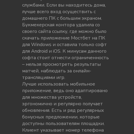
службами. Если вы находитесь дома,
лучше всего вход осуществить с
домашнего ПК с большим экраном.
Букмекерская контора удалила со
своего сайта ссылку, где можно было
скачать приложение Мостбет на ПК
для Windows и оставила только софт
для Android и iOS. К минусам данного
софта стоит отнести ограниченность
– нельзя просмотреть результаты
матчей, наблюдать за онлайн-
трансляциями игр.
Лучше использовать мобильное
приложение, ведь оно адаптировано
для множества устройств,
эргономично и регулярно получает
обновления. Есть и ряд регулярных
бонусных предложении, которые
доступны пользователям площадки.
Клиент указывает номер телефона