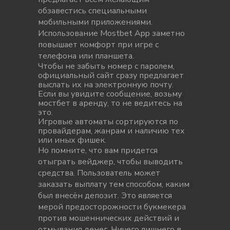
обзавестись специальными
мобильными приложениями.
Использование Mostbet App заметно
повышает комфорт при игре с
телефона или планшета.
Чтобы не забыть номер с паролем,
официальный сайт сразу предлагает
выслать их на электронную почту.
Если вы увидите сообщение, возьму
мостбет в аренду, то не ведитесь на
это.
Игровые автоматы сортируются по
провайдерам, жанрам и наличию тех
или иных фишек.
Но помните, что вам придется
отыграть вейджер, чтобы выводить
средства. Пользователь может
заказать выплату тем способом, каким
был внесён депозит. Это является
мерой предосторожности букмекера
против мошеннических действий и
отмывания денег. Ничего лишнего в