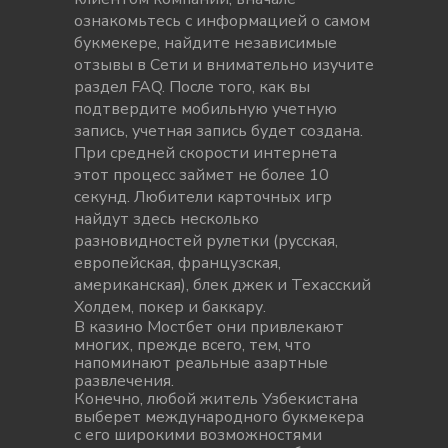
ознакомьтесь с информацией о самом
букмекере, найдите независимые
отзывы в Сети и внимательно изучите
раздел FAQ. После того, как вы
подтвердите мобильную учетную
запись, учетная запись будет создана.
При средней скорости интернета
этот процесс займет не более 10
секунд. Любители карточных игр
найдут здесь несколько
разновидностей рулетки (русская,
европейская, французская,
американская), блек джек и Техасский
Холдем, покер и баккару.
В казино Мостбет они привлекают
многих, прежде всего, тем, что
напоминают реальные азартные
развлечения.
Конечно, любой житель Узбекистана
выберет международного букмекера
с его широкими возможностями