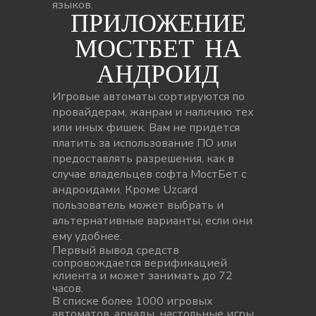
языков.
ПРИЛОЖЕНИЕ
МОСТБЕТ НА
АНДРОИД
Игровые автоматы сортируются по
провайдерам, жанрам и наличию тех
или иных фишек. Вам не придется
платить за использование ПО или
предоставлять разрешения, как в
случае владельцев софта МостБет c
андроидами. Кроме Uzcard
пользователь может выбрать и
альтернативные варианты, если они
ему удобнее.
Первый вывод средств
сопровождается верификацией
клиента и может занимать до 72
часов.
В списке более 1000 игровых
автоматов, аркады, настольные игры