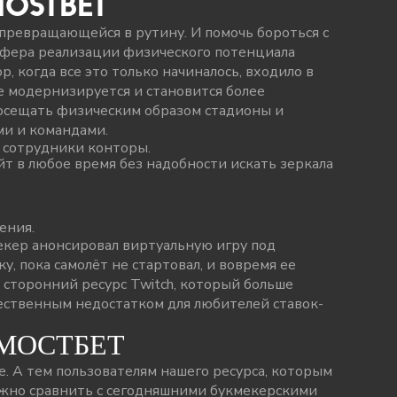
MOSTBET
превращающейся в рутину. И помочь бороться с
сфера реализации физического потенциала
, когда все это только начиналось, входило в
все модернизируется и становится более
осещать физическим образом стадионы и
ми и командами.
ь сотрудники конторы.
 в любое время без надобности искать зеркала
ения.
мекер анонсировал виртуальную игру под
у, пока самолёт не стартовал, и вовремя ее
 сторонний ресурс Twitch, который больше
щественным недостатком для любителей ставок-
МОСТБЕТ
. А тем пользователям нашего ресурса, которым
можно сравнить с сегодняшними букмекерскими