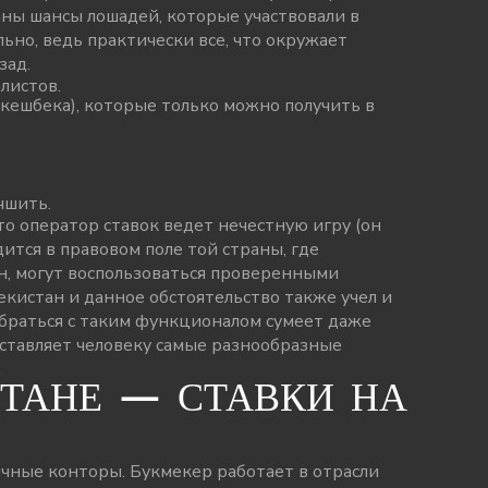
аны шансы лошадей, которые участвовали в
ьно, ведь практически все, что окружает
зад.
листов.
кешбека), которые только можно получить в
чшить.
что оператор ставок ведет нечестную игру (он
ится в правовом поле той страны, где
йн, могут воспользоваться проверенными
екистан и данное обстоятельство также учел и
обраться с таким функционалом сумеет даже
оставляет человеку самые разнообразные
.
СТАНЕ — СТАВКИ НА
гичные конторы. Букмекер работает в отрасли