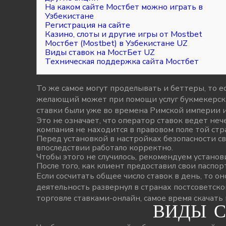
На каком сайте Мостбет можно играть в
Узбекистане
Регистрация на сайте
Казино, слоты и другие игры от Mostbet
Мостбет (Mostbet) в Узбекистане UZ
Виды ставок на МостБет UZ
Техническая поддержка сайта Мостбет
То же самое могут проделывать и беттеры, то е
желающий может при помощи услуг букмекерских
ставки были уже во времена Римской империи и 
Это не означает, что оператор ставок ведет не
компания не находится в правовом поле той стра
Перед установкой в настройках безопасности 
впоследствии работало корректно.
Чтобы этого не случилось, рекомендуем устано
После того, как клиент предоставил свои паспо
Если сосчитать общее число ставок в день, то о
деятельность развернул в странах постсоветско
торговле ставками-онлайн, самое время скачать
ВИДЫ С