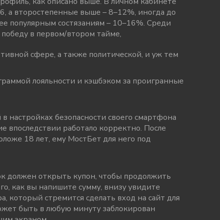
профиль, как описано выше. В личном кабинете
6, а второстепенные выше – 8–12%, иногда до
ее популярным состязаниям – 10–16%. Среди
 победу в первом/втором тайме,
тивной сфере, а также политической, и уж тем
граммой лояльности и кэшбэком за проигранные
 в настройках безопасности своего смартфона
 впоследствии работало корректно. После
оложе 18 лет, ему МостБет для него под
рок должен открыть купон, чтобы продолжить
того, как вы напишите сумму, внизу увидите
, который стремится сделать вход на сайт для
может быть в любую минуту заблокирован
шим экраном.