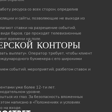
боту ресурса со всех сторон, определив
нсляции и сайты, позволяющие не выходя из
длагают ставки на разрешение событий,
 виде баров, где проходят телевизионные
ент времени на поле.
ЕРСКОЙ КОНТОРЫ
зать выплату». Оператор требует, чтобы клиент
международного букмекера с его широкими
зием событий, мероприятий, разбегом ставок и
ентами уже более 12-ти лет.
онодательном уровне.
рыться из глаз. За безопасность вложенных
этом написано в «Положениях и условиях
 на входе.