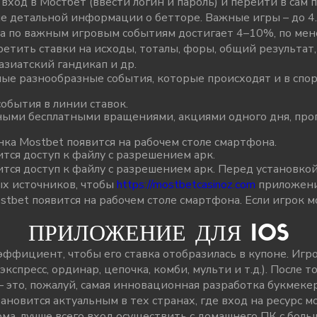
вход в Мостбет (ввести логин и пароль) и перейти в сам 
е детальной информации о бетторе. Важные игры – до 4.
жа по важным игровым событиям достигает 4–10%, по мен
тить ставки на исходы, тоталы, форы, общий результат,
азиатский гандикап и др.
ые разнообразные события, которые происходят и в спор
события в линии ставок.
ыми бесплатными вращениями, акциями одного дня, про
нка Mostbet появится на рабочем столе смартфона.
тся доступ к файлу с разрешением арк.
тся доступ к файлу с разрешением арк. Перед установкой
х источников, чтобы
https://mostbetcasinoz.com
приложение
stbet появится на рабочем столе смартфона. Если игрок м
ПРИЛОЖЕНИЕ ДЛЯ IOS
оэффициент, чтобы его ставка отобразилась в купоне. Иг
экспресс, ординар, цепочка, комби, мульти и т.д.). После 
это, пожалуй, самая инновационная разработка букмекера
ановится актуальным в тех странах, где вход на ресурс 
ма, лучше всего вход осуществить с домашнего ПК с боль