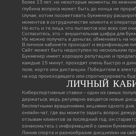
более 13 лет, но некоторые моменты, по мнению
глубина вопроса может быть до конца не прораб
случае, хотим посоветовать букмекеру расшири
моментов в сотрудничестве клиента и оператор
Но есть и те лица, что пытаются изо всех сил о
Согласитесь, это – внушительная цифра для бук
Их можно получать в деньгах, обменивать на но
В личном кабинете проходит и верификация ли
Сайт может быть недоступен по нескольким прич
Букмекер имеет хорошую репутацию и предлагает
каждые 15 минут, проходят очень быстро и дин
поле, корте или дистанции. Победителя в элект
на ход происходящего или спрогнозировать буд
ЛИЧНЫЙ КАБ
Киберспортивные ставки – один из самых попул
держаться, ведь регулярно вводятся новые ди
бесплатными вращениями, акциями одного дня, 
онлайн-чат, где вы можете задать вопрос дежур
отзывам клиентов за последний год, он старает
ознакомьтесь с информацией о самом букмекере
Линия спорта и разнообразие дисциплин на сай