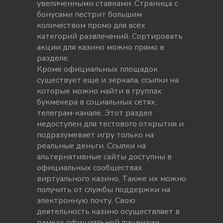
увеличенными ставками. Страница с
бонусами пестрит большим
количеством промо для всех
категорий развлечений. Сортировать
акции для казино можно прямо в
разделе.
Кроме официальных площадок
существует еще и зеркала, ссылки на
которые можно найти в группах
букмекера в социальных сетях,
телеграм-канале. Этот раздел
недоступен для тестового открытия и
подразумевает игру только на
реальные деньги. Ссылки на
альтернативные сайты доступны в
официальных сообществах
виртуального казино. Также их можно
получить от службы поддержки на
электронную почту. Свою
деятельность казино осуществляет в
рамках официальной лицензии