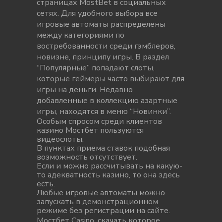
страницах MostBet в социальных
сетях. Для удобного выбора все
игровые автоматы распределены
между категориями по
востребованности среди гэмблеров,
новизне, принципу игры. В раздел
“Популярные” попадают слоты,
которые геймеры часто выбирают для
игры на деньги. Недавно
добавленные в коллекцию азартные
игры, находятся в меню “Новинки”.
Особым спросом среди клиентов
казино Мостбет пользуются
видеослоты.
В пунктах приема ставок подобная
возможность отсутствует.
Если и можно рассчитывать на какую-
то адекватность казино, то она здесь
есть.
Любые игровые автоматы можно
запускать в демонстрационном
режиме без регистрации на сайте.
Мостбет Casino, скачать которое