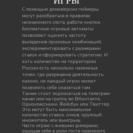
ИГРЫ
С помощью демоверсии геймеры
могут разобраться в правилах
незнакомого слота, работе кнопок.
Бесплатные игровые автоматы
позволяют оценить частоту
выпадения призовых комбинаций,
экспериментировать с размерами
ставок и сформировать стратегию. И
хоть количество на территории
России есть несколько наземных
точек, где разрешена деятельность
казино, не каждый игрок может
позволить себе оказаться там.
Также стоит подписаться на телеграм-
канал или на группу во ВКонтакте,
Одноклассники, Фейсбук или Твиттер.
Это могут быть максимальное
количество ставок, очков, крупный
множитель или выигрыш.
Часто играю с живыми дилерами,
ощущая себя в роли гостя наземного