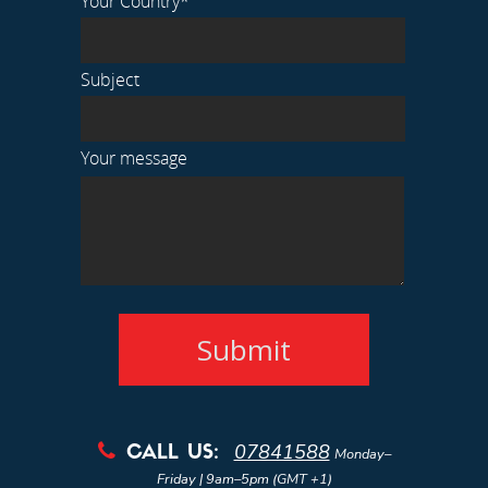
Your Country*
Subject
Your message
07841588

CALL US:
Monday–
Friday | 9am–5pm (GMT +1)