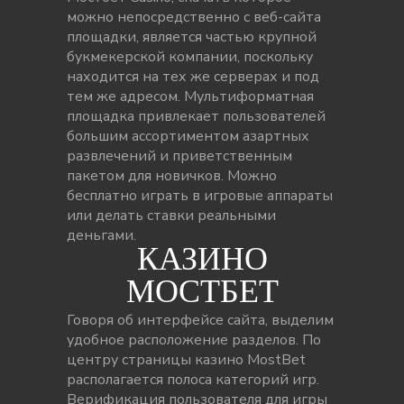
можно непосредственно с веб-сайта
площадки, является частью крупной
букмекерской компании, поскольку
находится на тех же серверах и под
тем же адресом. Мультиформатная
площадка привлекает пользователей
большим ассортиментом азартных
развлечений и приветственным
пакетом для новичков. Можно
бесплатно играть в игровые аппараты
или делать ставки реальными
деньгами.
КАЗИНО
МОСТБЕТ
Говоря об интерфейсе сайта, выделим
удобное расположение разделов. По
центру страницы казино MostBet
располагается полоса категорий игр.
Верификация пользователя для игры