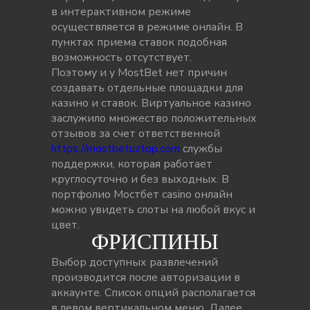
в интерактивном режиме
осуществляется в режиме онлайн. В
пунктах приема ставок подобная
возможность отсутствует.
Поэтому и у MostBet нет причин
создавать отдельные площадки для
казино и ставок. Виртуальное казино
заслужило множество положительных
отзывов за счет ответственной
https://mostbetuztop.com
службы
поддержки, которая работает
круглосуточно и без выходных. В
портфолио Мостбет casino онлайн
можно увидеть слоты на любой вкус и
цвет.
ФРИСПИНЫ
Выбор доступных развлечений
производится после авторизации в
аккаунте. Список опций располагается
в левом вертикальном меню. Далее