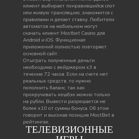
клиент выбирает понравившийся слот
или живую трансляцию, знакомится с
правилами и делает ставку. Любители
автоматов на мобильном могут
скачать клиент Mostbet Casino для
Android и iOS. Функционал
приложений полностью повторяет
основной сайт.
Отыграть полученные деньги
необходимо с вейджером х3 в
течение 72 часов. Если на счете нет
реальных средств, то нужно
пополнить баланс, так как
прокручивать кешбэк можно только
на рубли. Вывести разрешается не
более х10 от суммы бонуса. Об этом
говорит и высокая позиция MostBet в
рейтингах.
ТЕЛЕВИЗИОННЫЕ