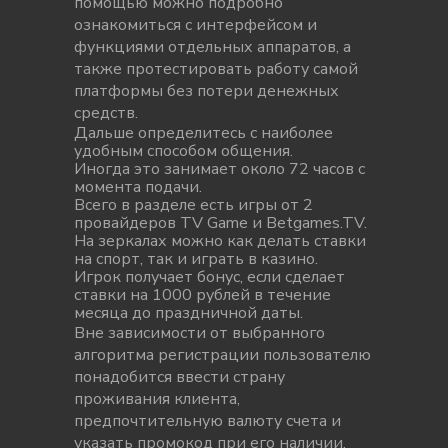
помощью можно подробно
ознакомиться с интерфейсом и
функциями отдельных аппаратов, а
также протестировать работу самой
платформы без потери денежных
средств.
Дальше определитесь с наиболее
удобным способом общения.
Иногда это занимает около 72 часов с
момента подачи.
Всего в разделе есть игры от 2
провайдеров TV Game и Betgames.TV.
На зеркалах можно как делать ставки
на спорт, так и играть в казино.
Игрок получает бонус, если сделает
ставки на 1000 рублей в течение
месяца до праздничной даты.
Вне зависимости от выбранного
алгоритма регистрации пользователю
понадобится ввести страну
проживания клиента,
предпочтительную валюту счета и
указать промокод при его наличии.