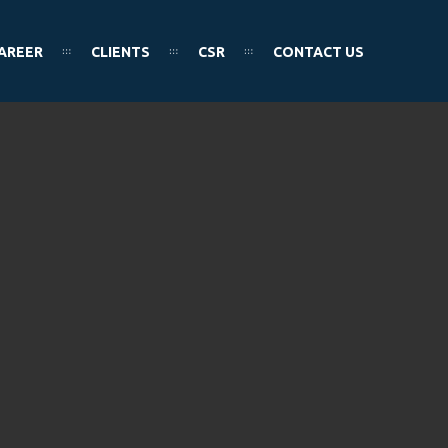
AREER
CLIENTS
CSR
CONTACT US
АЧАТЬ НА АНДРОИД