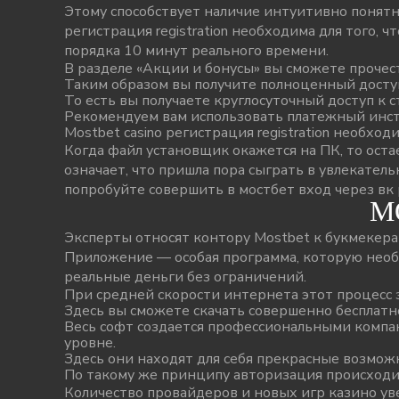
Этому способствует наличие интуитивно понятн
регистрация registration необходима для того,
порядка 10 минут реального времени.
В разделе «Акции и бонусы» вы сможете прочес
Таким образом вы получите полноценный досту
То есть вы получаете круглосуточный доступ к 
Рекомендуем вам использовать платежный инст
Mostbet casino регистрация registration необхо
Когда файл установщик окажется на ПК, то остае
означает, что пришла пора сыграть в увлекател
попробуйте совершить в мостбет вход через вк
М
Эксперты относят контору Mostbet к букмекера
Приложение — особая программа, которую необх
реальные деньги без ограничений.
При средней скорости интернета этот процесс з
Здесь вы сможете скачать совершенно бесплатно
Весь софт создается профессиональными компан
уровне.
Здесь они находят для себя прекрасные возможн
По такому же принципу авторизация происходи
Количество провайдеров и новых игр казино ув