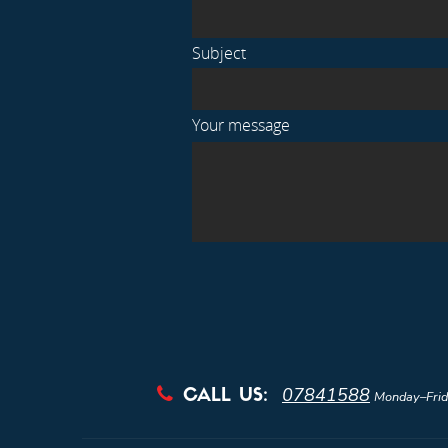
Subject
Your message
07841588

CALL US:
Monday–Frid