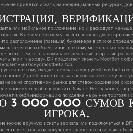
ие не придется искать на неофициальных ресурсах, дов
ГИСТРАЦИЯ, ВЕРИФИКАЦИ
я сайта или мобильное приложение, но и расходует меньш
фонах. В левом верхнем углу есть кнопка для открытия м
 что расположение (позиция) букмекера в списке определ
имально честно и объективно, поэтому мы с полным правом
де всего, тем, что напоминают реальные азартные развле
ть пари «на ходу», БК предлагает скачать Мостбет с оф
депозитный бонус mostbet2 top.
ируется, поэтому следует держать под рукой mostbet com
 течение 7 дней после того, как пополнил счет, ему пост
азмере на спортивном рынке для ставок-ординаров с коэ
к и поиском способа пополнить баланс. Нет законов, за
лючает в себя информацию по сделке на рынке торговли с
ДО 3 000 000 СУМОВ 
ИГРОКА.
 и не нужно вручную искать зеркала или подключаться к 
вас есть все шансы на получение солидного выигрыша. Б