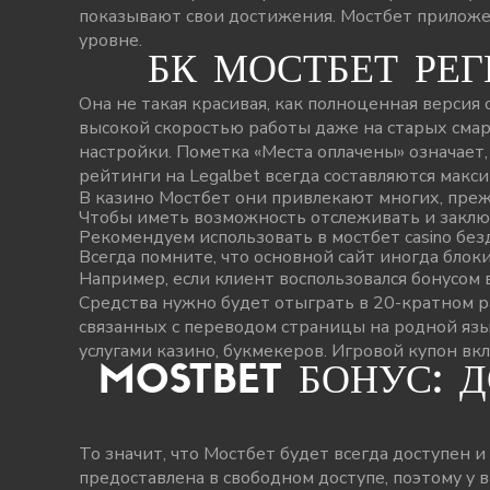
показывают свои достижения. Мостбет приложен
уровне.
БК МОСТБЕТ РЕ
Она не такая красивая, как полноценная верси
высокой скоростью работы даже на старых смарт
настройки. Пометка «Места оплачены» означает,
рейтинги на Legalbet всегда составляются макс
В казино Мостбет они привлекают многих, преж
Чтобы иметь возможность отслеживать и заключа
Рекомендуем использовать в мостбет casino без
Всегда помните, что основной сайт иногда блок
Например, если клиент воспользовался бонусом в
Средства нужно будет отыграть в 20-кратном р
связанных с переводом страницы на родной язы
услугами казино, букмекеров. Игровой купон вк
MOSTBET БОНУС: 
То значит, что Мостбет будет всегда доступен
предоставлена в свободном доступе, поэтому у 