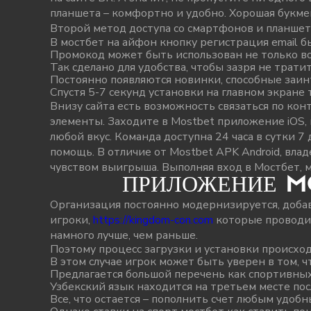
планшета – комфортно и удобно. Хорошая букме
Второй метод доступа со смартфонов и планшетов
В мостбет на айфон кнопку регистрация email б
Промокод может быть использован не только во
Так сделано для удобства, чтобы зазря не трат
Постоянно появляются новинки, способные заин
Спустя 5-7 секунд установки на главном экране
Внизу сайта есть возможность связаться по ко
элементы. Заходите в Мostbet приложение iOS,
любой вкус. Команда доступна 24 часа в сутки 
помощь. В отличие от Mostbet APK Android, вла
чувством выигрыша. Выполняя вход в Мостбет, 
ПРИЛОЖЕНИЕ MO
Организация постоянно модернизируется, доба
игроки,
https://kingdom-con.com
которые проводил
намного лучше, чем раньше.
Поэтому процесс загрузки и установки происхо
В этом случае игрок может быть уверен в том, 
Предлагается большой перечень как спортивных
Узбекский язык находится на третьем месте посл
Все, что остается – пополнить счет любым удобн