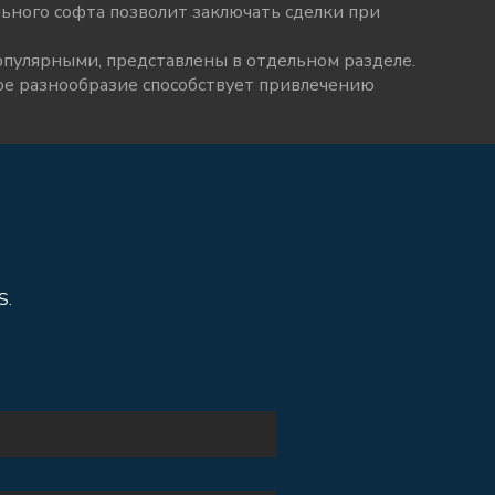
ьного софта позволит заключать сделки при
опулярными, представлены в отдельном разделе.
ое разнообразие способствует привлечению
S.