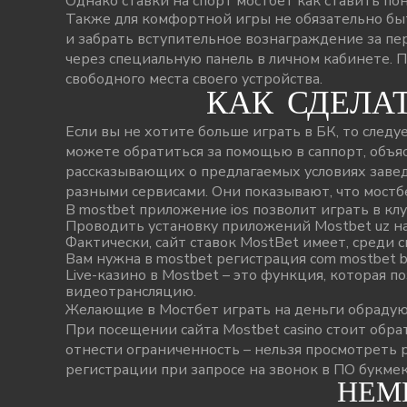
Однако ставки на спорт мостбет как ставить по
Также для комфортной игры не обязательно бы
и забрать вступительное вознаграждение за пе
через специальную панель в личном кабинете. П
свободного места своего устройства.
КАК СДЕЛА
Если вы не хотите больше играть в БК, то следу
можете обратиться за помощью в саппорт, объяс
рассказывающих о предлагаемых условиях завед
разными сервисами. Они показывают, что мостб
В mostbet приложение ios позволит играть в клу
Проводить установку приложений Mostbet uz на
Фактически, сайт ставок MostBet имеет, среди 
Вам нужна в mostbet регистрация com mostbet bk 
Live-казино в Mostbet – это функция, которая 
видеотрансляцию.
Желающие в Мостбет играть на деньги обрадуют
При посещении сайта Mostbet casino стоит обра
отнести ограниченность – нельзя просмотреть 
регистрации при запросе на звонок в ПО букме
НЕМ