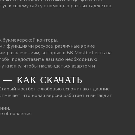
туп к своему сайту с помощью разных гаджетов.
ок букмекерской конторы.
ыми функциями ресурса, различные яркие
ым развлечениям, которые в БК Мostbet есть на
, чтобы предоставить вам всю необходимую
ну кнопку, чтобы наслаждаться азартом и
 — КАК СКАЧАТЬ
Старый мостбет с любовью вспоминают давние
тмечает, что новая версия работает и выглядит
нии.
ие обновления.